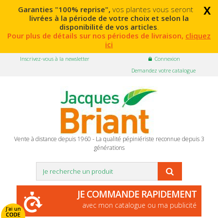
x
Garanties "100% reprise",
vos plantes vous seront
livrées à la période de votre choix et selon la
disponibilité de vos articles
.
Pour plus de détails sur nos périodes de livraison,
cliquez
ici
Inscrivez-vous à la newsletter
Connexion
Demandez votre catalogue
Vente à distance depuis 1960 - La qualité pépiniériste reconnue depuis 3
générations
JE COMMANDE RAPIDEMENT
avec mon catalogue ou ma publicité
J'ai un
CODE