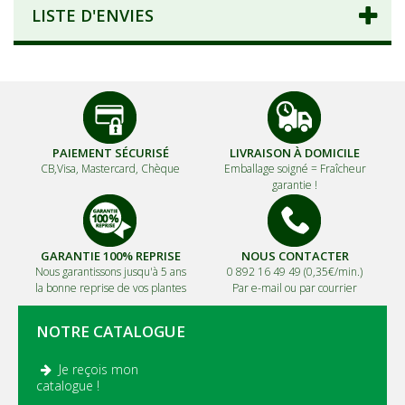
LISTE D'ENVIES
PAIEMENT SÉCURISÉ
LIVRAISON À DOMICILE
CB,Visa, Mastercard, Chèque
Emballage soigné =
Fraîcheur
garantie !
GARANTIE 100% REPRISE
NOUS CONTACTER
Nous garantissons jusqu'à 5 ans
0 892 16 49 49 (0,35€/min.)
la bonne reprise de vos plantes
Par e-mail ou par courrier
NOTRE CATALOGUE
Je reçois mon
.
catalogue !