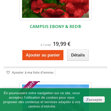
CAMPSIS EBONY & RED®
19,99 €
à l'unité
Ajouter au panier
Détails
Ajouter à ma liste d'envies
NOUVEAUTÉ
En poursuivant votre navigation sur ce site, vous
acceptez l’utilisation de cookies pour vous
J'accepte
proposer des contenus et services adaptés à vos
centres d’intérêts