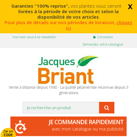
x
Garanties "100% reprise",
vos plantes vous seront
livrées à la période de votre choix et selon la
disponibilité de vos articles
.
Pour plus de détails sur nos périodes de livraison,
cliquez
ici
Inscrivez-vous à la newsletter
Connexion
Demandez votre catalogue
Vente à distance depuis 1960 - La qualité pépiniériste reconnue depuis 3
générations
JE COMMANDE RAPIDEMENT
avec mon catalogue ou ma publicité
J'ai un
CODE