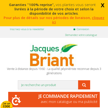
x
Garanties "100% reprise",
vos plantes vous seront
livrées à la période de votre choix et selon la
disponibilité de vos articles
.
Pour plus de détails sur nos périodes de livraison,
cliquez
ici
Inscrivez-vous à la newsletter
Connexion
Demandez votre catalogue
Vente à distance depuis 1960 - La qualité pépiniériste reconnue depuis 3
générations
JE COMMANDE RAPIDEMENT
avec mon catalogue ou ma publicité
J'ai un
CODE