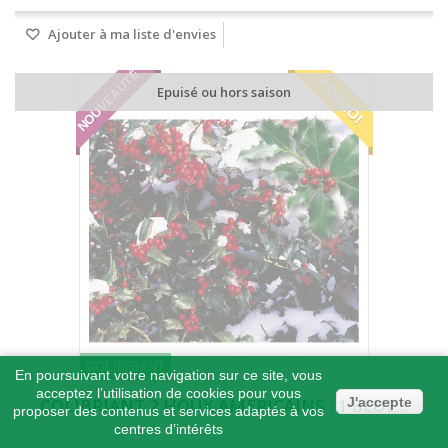
Ajouter à ma liste d'envies
NOUVEAUTÉ
PROMO!
Epuisé ou hors saison
COLIBRIANT
En poursuivant votre navigation sur ce site, vous
acceptez l’utilisation de cookies pour vous
J'accepte
COLIBRIANT 2 HOUX AMERICAINS : 1 BLUE...
proposer des contenus et services adaptés à vos
centres d’intérêts