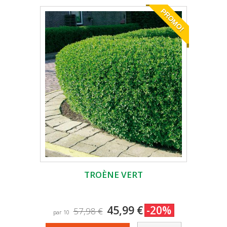
PROMO!
TROÈNE VERT
45,99 €
-20%
57,98 €
par 10