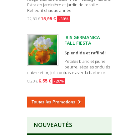
Extra en jardinière et jardin de rocaille.
Refleurit chaque année.
22,80 €
-30%
15,95 €
IRIS GERMANICA
FALL FIESTA
Splendide et raffiné !
Pétales blanc et jaune
beurre, sépales ondulés
cuivre et or, joli contraste avec la barbe or.
8,20 €
-20%
6,55 €
Toutes les Promotions
NOUVEAUTÉS