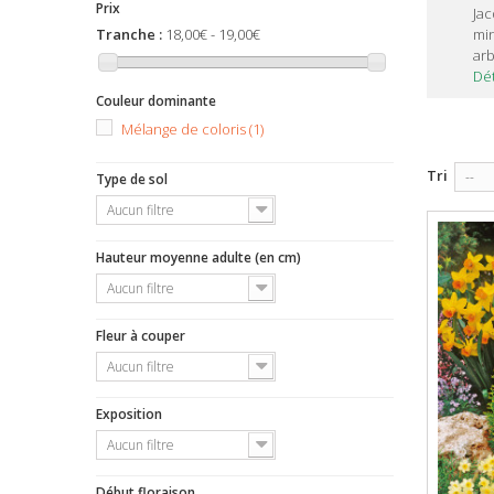
Prix
Jac
Tranche :
18,00€ - 19,00€
min
arb
Dét
Couleur dominante
Mélange de coloris
(1)
Tri
--
Type de sol
Aucun filtre
Hauteur moyenne adulte (en cm)
Aucun filtre
Fleur à couper
Aucun filtre
Exposition
Aucun filtre
Début floraison