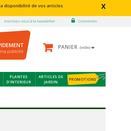
x
a disponibilité de vos articles
.
Inscrivez-vous à la newsletter
Connexion
PIDEMENT
PANIER
(vide)
ma publicité
PLANTES
ARTICLES DE
PROMOTIONS
D'INTERIEUR
JARDIN