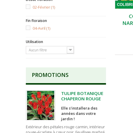
COLIBR
02-Février
(1)
C
Fin floraison
NARC
04-Avril
(1)
Utilisation
Aucun filtre
PROMOTIONS
TULIPE BOTANIQUE
CHAPERON ROUGE
Elle s'installera des
années dans votre
jardin !
Extérieur des pétales rouge carmin, intérieur
rouge-écarlate à cœur noir. Feuillage marbré.