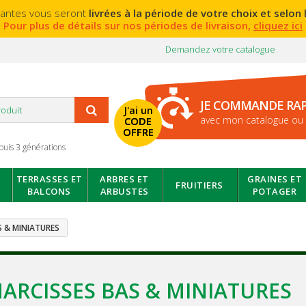
lantes vous seront
livrées à la période de votre choix et selon l
Pour plus de détails sur nos périodes de livraison,
cliquez ici
Demandez votre catalogue
JE COMMANDE RA
J'ai un
avec mon catalogue ou 
CODE
OFFRE
puis 3 générations
TERRASSES ET
ARBRES ET
GRAINES ET
FRUITIERS
BALCONS
ARBUSTES
POTAGER
S & MINIATURES
ARCISSES BAS & MINIATURES