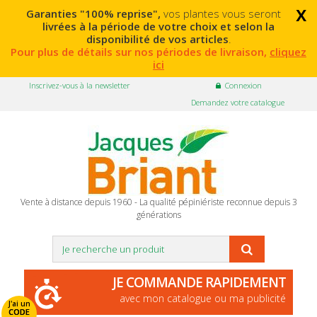
x
Garanties "100% reprise",
vos plantes vous seront
livrées à la période de votre choix et selon la
disponibilité de vos articles
.
Pour plus de détails sur nos périodes de livraison,
cliquez
ici
Inscrivez-vous à la newsletter
Connexion
Demandez votre catalogue
Vente à distance depuis 1960 - La qualité pépiniériste reconnue depuis 3
générations
JE COMMANDE RAPIDEMENT
avec mon catalogue ou ma publicité
J'ai un
CODE