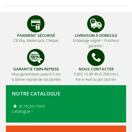
PAIEMENT SÉCURISÉ
LIVRAISON À DOMICILE
CB,Visa, Mastercard, Chèque
Emballage soigné =
Fraîcheur
garantie !
GARANTIE 100% REPRISE
NOUS CONTACTER
Nous garantissons jusqu'à 5 ans
0 892 16 49 49 (0,35€/min.)
la bonne reprise de vos plantes
Par e-mail ou par courrier
NOTRE CATALOGUE
Je reçois mon
.
catalogue !