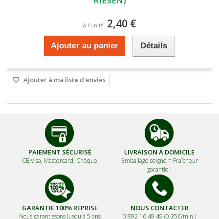
RIESEN)
2,40 €
à l'unité
Ajouter au panier
Détails
Ajouter à ma liste d'envies
PAIEMENT SÉCURISÉ
LIVRAISON À DOMICILE
CB,Visa, Mastercard, Chèque
Emballage soigné =
Fraîcheur
garantie !
GARANTIE 100% REPRISE
NOUS CONTACTER
Nous garantissons jusqu'à 5 ans
0 892 16 49 49 (0,35€/min.)