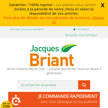
x
Garanties "100% reprise",
vos plantes vous seront
livrées à la période de votre choix et selon la
disponibilité de vos articles
.
Pour plus de détails sur nos périodes de livraison,
cliquez
ici
Inscrivez-vous à la newsletter
Connexion
Demandez votre catalogue
Vente à distance depuis 1960 - La qualité pépiniériste reconnue depuis 3
générations
JE COMMANDE RAPIDEMENT
avec mon catalogue ou ma publicité
J'ai un
CODE