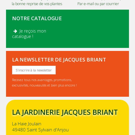
la bonne reprise de vos plantes
Par e-mail ou par courrier
NOTRE CATALOGUE
Je reçois mon
.
catalogue !
LA NEWSLETTER DE JACQUES BRIANT
S'inscrire à la newsletter
Recevez tous nos avantages, promotions,
exclusivités, nouveautés et bien plus encore !
LA JARDINERIE JACQUES BRIANT
La Haie Joulain
49480 Saint Sylvain d'Anjou