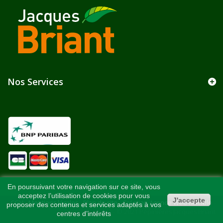
Nos Services
En poursuivant votre navigation sur ce site, vous
acceptez l’utilisation de cookies pour vous
J'accepte
CGV
-
Mentions légales
-
Plan du site
-
Création Agence Web Kelcible
-
proposer des contenus et services adaptés à vos
Référencement - © 2021 Pépinières Jacques Briant
centres d’intérêts