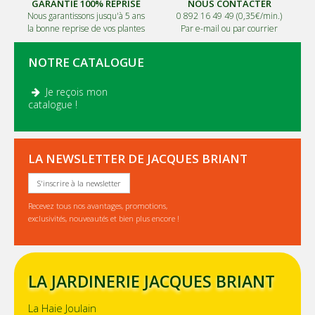
GARANTIE 100% REPRISE
NOUS CONTACTER
Nous garantissons jusqu'à 5 ans
0 892 16 49 49 (0,35€/min.)
la bonne reprise de vos plantes
Par e-mail ou par courrier
NOTRE CATALOGUE
Je reçois mon
.
catalogue !
LA NEWSLETTER DE JACQUES BRIANT
S'inscrire à la newsletter
Recevez tous nos avantages, promotions,
exclusivités, nouveautés et bien plus encore !
LA JARDINERIE JACQUES BRIANT
La Haie Joulain