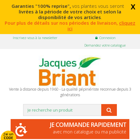
x
Garanties "100% reprise",
vos plantes vous seront
livrées à la période de votre choix et selon la
disponibilité de vos articles
.
Pour plus de détails sur nos périodes de livraison,
cliquez
ici
Inscrivez-vous à la newsletter
Connexion
Demandez votre catalogue
Vente à distance depuis 1960 - La qualité pépiniériste reconnue depuis 3
générations
JE COMMANDE RAPIDEMENT
avec mon catalogue ou ma publicité
J'ai un
CODE