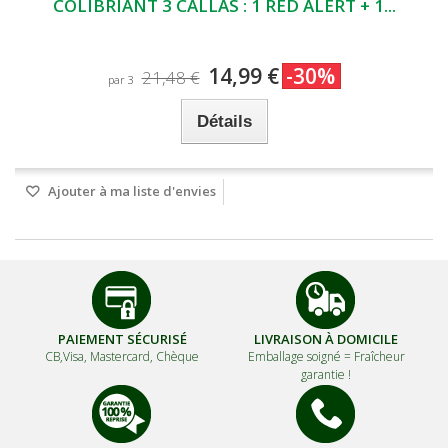
COLIBRIANT 3 CALLAS : 1 RED ALERT + 1...
14,99 €
-30%
21,48 €
par 3
Détails
Ajouter à ma liste d'envies
PAIEMENT SÉCURISÉ
LIVRAISON À DOMICILE
CB,Visa, Mastercard, Chèque
Emballage soigné =
Fraîcheur
garantie !