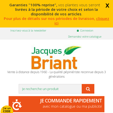
x
Garanties "100% reprise",
vos plantes vous seront
livrées à la période de votre choix et selon la
disponibilité de vos articles
.
Pour plus de détails sur nos périodes de livraison,
cliquez
ici
Inscrivez-vous à la newsletter
Connexion
Demandez votre catalogue
Vente à distance depuis 1960 - La qualité pépiniériste reconnue depuis 3
générations
JE COMMANDE RAPIDEMENT
avec mon catalogue ou ma publicité
J'ai un
CODE