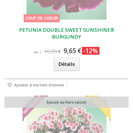
COUP DE COEUR
PETUNIA DOUBLE SWEET SUNSHINE®
BURGUNDY
9,65 €
-12%
10,99 €
par 2
Détails
Ajouter à ma liste d'envies
NOUVEAUTÉ
PROMO!
Epuisé ou hors saison