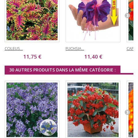
COLEUS...
FUCHSIA...
CAPUC
11,75 €
11,40 €
30 AUTRES PRODUITS DANS LA MÊME CATÉGORIE :