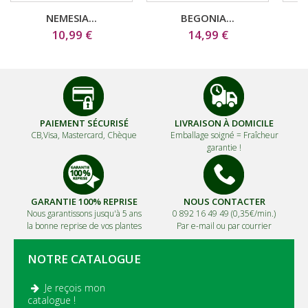
NEMESIA...
BEGONIA...
10,99 €
14,99 €
PAIEMENT SÉCURISÉ
LIVRAISON À DOMICILE
CB,Visa, Mastercard, Chèque
Emballage soigné =
Fraîcheur
garantie !
GARANTIE 100% REPRISE
NOUS CONTACTER
Nous garantissons jusqu'à 5 ans
0 892 16 49 49 (0,35€/min.)
la bonne reprise de vos plantes
Par e-mail ou par courrier
NOTRE CATALOGUE
Je reçois mon
.
catalogue !