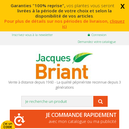
x
Garanties "100% reprise",
vos plantes vous seront
livrées à la période de votre choix et selon la
disponibilité de vos articles
.
Pour plus de détails sur nos périodes de livraison,
cliquez
ici
Inscrivez-vous à la newsletter
Connexion
Demandez votre catalogue
Vente à distance depuis 1960 - La qualité pépiniériste reconnue depuis 3
générations
JE COMMANDE RAPIDEMENT
avec mon catalogue ou ma publicité
J'ai un
CODE