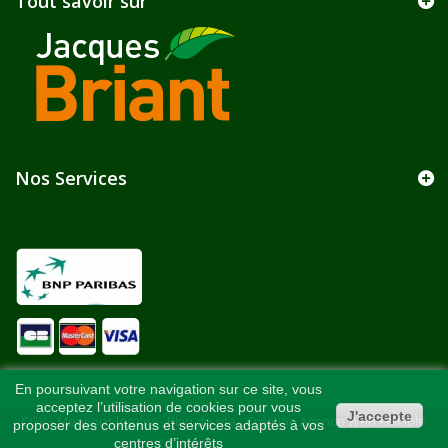
Tout savoir sur
Nos Services
En poursuivant votre navigation sur ce site, vous
acceptez l’utilisation de cookies pour vous
J'accepte
CGV
-
Mentions légales
-
Plan du site
-
Création Agence Web Kelcible
-
proposer des contenus et services adaptés à vos
Référencement - © 2021 Pépinières Jacques Briant
centres d’intérêts