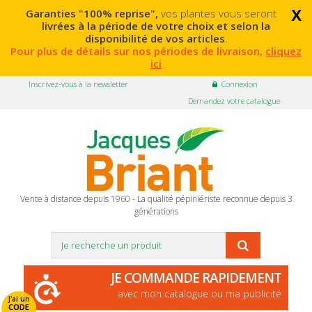
x
Garanties "100% reprise",
vos plantes vous seront
livrées à la période de votre choix et selon la
disponibilité de vos articles
.
Pour plus de détails sur nos périodes de livraison,
cliquez
ici
Inscrivez-vous à la newsletter
Connexion
Demandez votre catalogue
Vente à distance depuis 1960 - La qualité pépiniériste reconnue depuis 3
générations
JE COMMANDE RAPIDEMENT
avec mon catalogue ou ma publicité
J'ai un
CODE