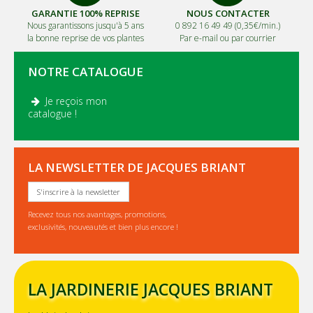
GARANTIE 100% REPRISE
NOUS CONTACTER
Nous garantissons jusqu'à 5 ans
0 892 16 49 49 (0,35€/min.)
la bonne reprise de vos plantes
Par e-mail ou par courrier
NOTRE CATALOGUE
Je reçois mon
.
catalogue !
LA NEWSLETTER DE JACQUES BRIANT
S'inscrire à la newsletter
Recevez tous nos avantages, promotions,
exclusivités, nouveautés et bien plus encore !
LA JARDINERIE JACQUES BRIANT