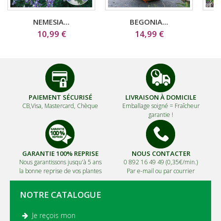
NEMESIA...
BEGONIA...
10,99 €
14,99 €
PAIEMENT SÉCURISÉ
LIVRAISON À DOMICILE
CB,Visa, Mastercard, Chèque
Emballage soigné =
Fraîcheur
garantie !
GARANTIE 100% REPRISE
NOUS CONTACTER
Nous garantissons jusqu'à 5 ans
0 892 16 49 49 (0,35€/min.)
la bonne reprise de vos plantes
Par e-mail ou par courrier
NOTRE CATALOGUE
Je reçois mon
.