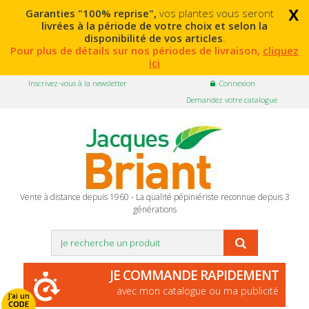
x
Garanties "100% reprise",
vos plantes vous seront
livrées à la période de votre choix et selon la
disponibilité de vos articles
.
Pour plus de détails sur nos périodes de livraison,
cliquez
ici
Inscrivez-vous à la newsletter
Connexion
Demandez votre catalogue
Vente à distance depuis 1960 - La qualité pépiniériste reconnue depuis 3
générations
JE COMMANDE RAPIDEMENT
avec mon catalogue ou ma publicité
J'ai un
CODE