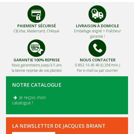
PAIEMENT SÉCURISÉ
LIVRAISON À DOMICILE
CB,Visa, Mastercard, Chèque
Emballage soigné =
Fraîcheur
garantie !
GARANTIE 100% REPRISE
NOUS CONTACTER
Nous garantissons jusqu'à 5 ans
0 892 16 49 49 (0,35€/min.)
la bonne reprise de vos plantes
Par e-mail ou par courrier
NOTRE CATALOGUE
Je reçois mon
.
catalogue !
LA NEWSLETTER DE JACQUES BRIANT