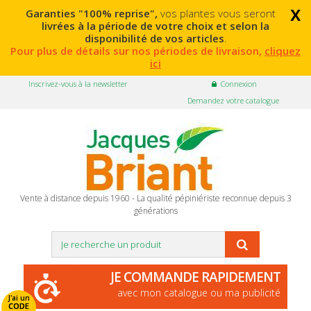
x
Garanties "100% reprise",
vos plantes vous seront
livrées à la période de votre choix et selon la
disponibilité de vos articles
.
Pour plus de détails sur nos périodes de livraison,
cliquez
ici
Inscrivez-vous à la newsletter
Connexion
Demandez votre catalogue
Vente à distance depuis 1960 - La qualité pépiniériste reconnue depuis 3
générations
JE COMMANDE RAPIDEMENT
avec mon catalogue ou ma publicité
J'ai un
CODE