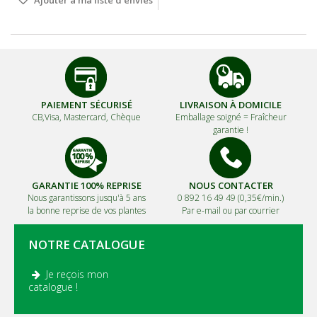
Ajouter à ma liste d'envies
PAIEMENT SÉCURISÉ
LIVRAISON À DOMICILE
CB,Visa, Mastercard, Chèque
Emballage soigné =
Fraîcheur
garantie !
GARANTIE 100% REPRISE
NOUS CONTACTER
Nous garantissons jusqu'à 5 ans
0 892 16 49 49 (0,35€/min.)
la bonne reprise de vos plantes
Par e-mail ou par courrier
NOTRE CATALOGUE
Je reçois mon
.
catalogue !