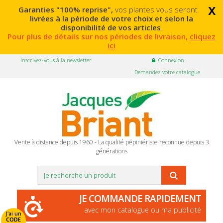
x
Garanties "100% reprise",
vos plantes vous seront
livrées à la période de votre choix et selon la
disponibilité de vos articles
.
Pour plus de détails sur nos périodes de livraison,
cliquez
ici
Inscrivez-vous à la newsletter
Connexion
Demandez votre catalogue
Vente à distance depuis 1960 - La qualité pépiniériste reconnue depuis 3
générations
JE COMMANDE RAPIDEMENT
avec mon catalogue ou ma publicité
J'ai un
CODE