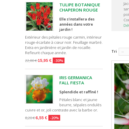
Jac
TULIPE BOTANIQUE
san
CHAPERON ROUGE
poi
Elle s'installera des
Com
années dans votre
Dét
jardin !
Extérieur des pétales rouge carmin, intérieur
rouge-écarlate à cœur noir. Feuillage marbré.
Extra en jardinière et jardin de rocaille.
Tri
--
Refleurit chaque année.
22,80 €
-30%
15,95 €
IRIS GERMANICA
FALL FIESTA
Splendide et raffiné !
Pétales blanc et jaune
beurre, sépales ondulés
cuivre et or, joli contraste avec la barbe or.
8,20 €
-20%
6,55 €