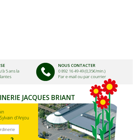
ISE
NOUS CONTACTER
'à 5 ans la
0 892 16 49 49 (0,35€/min.)
lantes
Par e-mail ou par courrier
INERIE JACQUES BRIANT
ain
Sylvain d'Anjou
ardinerie