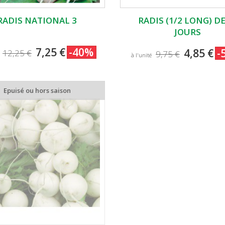
RADIS NATIONAL 3
RADIS (1/2 LONG) DE
JOURS
7,25 €
-40%
4,85 €
-
12,25 €
9,75 €
à l'unité
Epuisé ou hors saison