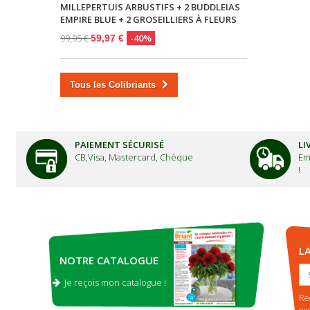
MILLEPERTUIS ARBUSTIFS + 2 BUDDLEIAS
EMPIRE BLUE + 2 GROSEILLIERS À FLEURS
99,95 €
-40%
59,97 €
Tous les Colibriants
PAIEMENT SÉCURISÉ
LI
CB,Visa, Mastercard, Chèque
Em
!
L
NOTRE CATALOGUE
Je reçois mon catalogue !
.
Re