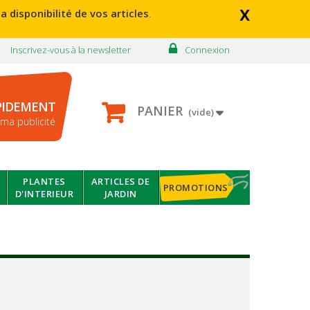
x
a disponibilité de vos articles
.
Inscrivez-vous à la newsletter
Connexion
PIDEMENT
PANIER
(vide)
ma publicité
PLANTES
ARTICLES DE
PROMOTIONS
D'INTERIEUR
JARDIN