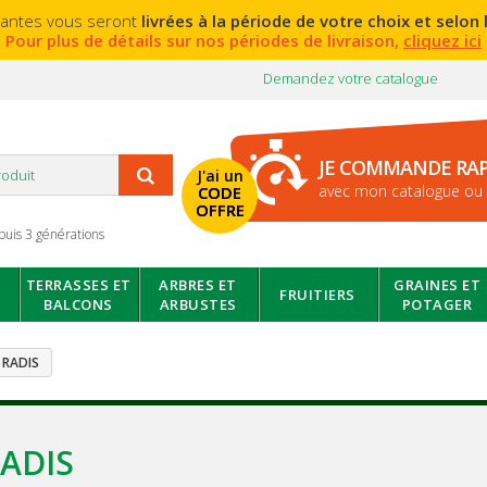
lantes vous seront
livrées à la période de votre choix et selon l
Pour plus de détails sur nos périodes de livraison,
cliquez ici
Demandez votre catalogue
JE COMMANDE RA
J'ai un
avec mon catalogue ou 
CODE
OFFRE
puis 3 générations
TERRASSES ET
ARBRES ET
GRAINES ET
FRUITIERS
BALCONS
ARBUSTES
POTAGER
RADIS
ADIS