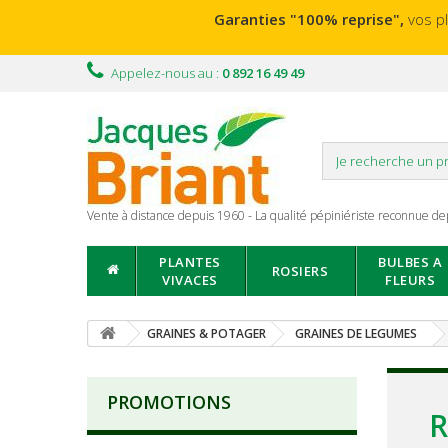
Garanties "100% reprise",
vos p
Appelez-nous au :
0 892 16 49 49
Vente à distance depuis 1960 - La qualité pépiniériste reconnue de
PLANTES
BULBES A
ROSIERS
VIVACES
FLEURS
GRAINES & POTAGER
GRAINES DE LEGUMES
PROMOTIONS
R