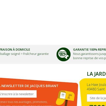
VRAISON À DOMICILE
GARANTIE 100% REPR
ballage soigné =
Fraîcheur garantie
Nous garantissons jusqu
bonne reprise de vos p
LA JARD
La Haie Joul
A NEWSLETTER DE JACQUES BRIANT
49480 Saint 
S'inscrire à la newsletter
Site de la J
cevez tous nos avantages, promotions,