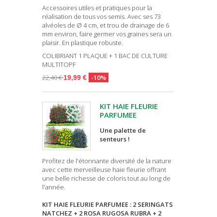
Accessoires utiles et pratiques pour la
réalisation de tous vos semis. Avec ses 73
alvéoles de Ø 4 cm, et trou de drainage de 6
mm environ, faire germer vos graines sera un
plaisir. En plastique robuste.
COLIBRIANT 1 PLAQUE + 1 BAC DE CULTURE
MULTITOPF
22,40 €
-10%
19,99 €
KIT HAIE FLEURIE
PARFUMEE
Une palette de
senteurs !
Profitez de l'étonnante diversité de la nature
avec cette merveilleuse haie fleurie offrant
une belle richesse de coloris tout au long de
l'année.
KIT HAIE FLEURIE PARFUMEE : 2 SERINGATS
NATCHEZ + 2 ROSA RUGOSA RUBRA + 2