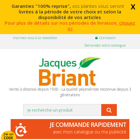
x
Garanties "100% reprise",
vos plantes vous seront
livrées à la période de votre choix et selon la
disponibilité de vos articles
.
Pour plus de détails sur nos périodes de livraison,
cliquez
ici
Inscrivez-vous à la newsletter
Connexion
Demandez votre catalogue
Vente à distance depuis 1960 - La qualité pépiniériste reconnue depuis 3
générations
JE COMMANDE RAPIDEMENT
avec mon catalogue ou ma publicité
J'ai un
CODE