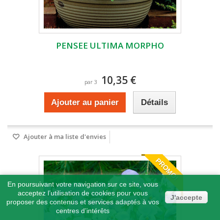
PENSEE ULTIMA MORPHO
10,35 €
par 3
Ajouter au panier
Détails
Ajouter à ma liste d'envies
PROMO!
En poursuivant votre navigation sur ce site, vous
acceptez l’utilisation de cookies pour vous
J'accepte
proposer des contenus et services adaptés à vos
centres d’intérêts