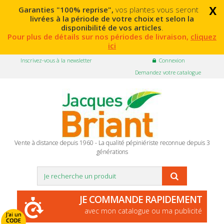
x
Garanties "100% reprise",
vos plantes vous seront
livrées à la période de votre choix et selon la
disponibilité de vos articles
.
Pour plus de détails sur nos périodes de livraison,
cliquez
ici
Inscrivez-vous à la newsletter
Connexion
Demandez votre catalogue
Vente à distance depuis 1960 - La qualité pépiniériste reconnue depuis 3
générations
JE COMMANDE RAPIDEMENT
avec mon catalogue ou ma publicité
J'ai un
CODE