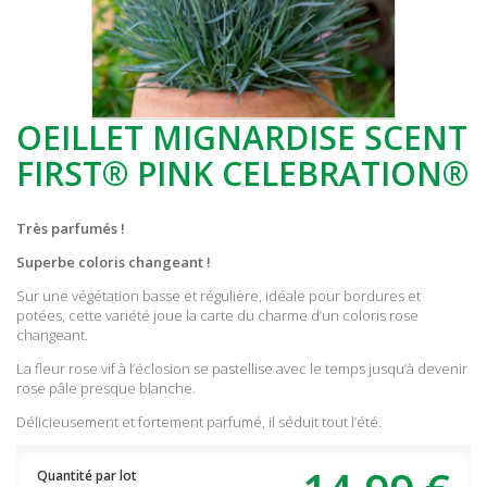
OEILLET MIGNARDISE SCENT
FIRST® PINK CELEBRATION®
Très parfumés !
Superbe coloris changeant !
Sur une végétation basse et régulière, idéale pour bordures et
potées, cette variété joue la carte du charme d’un coloris rose
changeant.
La fleur rose vif à l’éclosion se pastellise avec le temps jusqu’à devenir
rose pâle presque blanche.
Délicieusement et fortement parfumé, il séduit tout l’été.
Quantité par lot