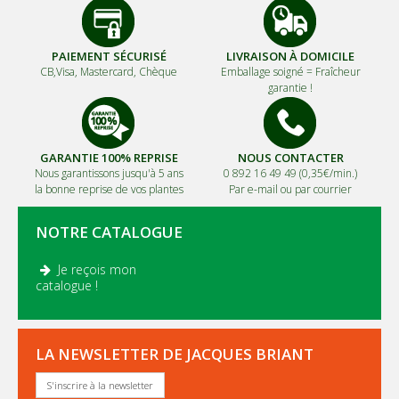
PAIEMENT SÉCURISÉ
LIVRAISON À DOMICILE
CB,Visa, Mastercard, Chèque
Emballage soigné =
Fraîcheur
garantie !
GARANTIE 100% REPRISE
NOUS CONTACTER
Nous garantissons jusqu'à 5 ans
0 892 16 49 49 (0,35€/min.)
la bonne reprise de vos plantes
Par e-mail ou par courrier
NOTRE CATALOGUE
Je reçois mon
.
catalogue !
LA NEWSLETTER DE JACQUES BRIANT
S'inscrire à la newsletter