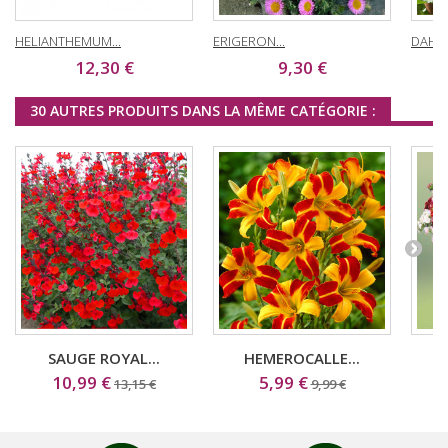
HELIANTHEMUM...
ERIGERON...
DAHLIA
12,30 €
9,30 €
30 AUTRES PRODUITS DANS LA MÊME CATÉGORIE :
SAUGE ROYAL...
HEMEROCALLE...
10,99 €
5,99 €
13,15 €
9,99 €