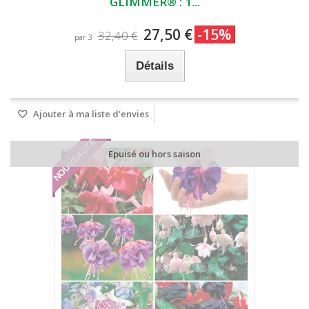
GLIMMER® : 1...
27,50 €
-15%
32,40 €
par 3
Détails
Ajouter à ma liste d'envies
NOUVEAUTÉ
Epuisé ou hors saison