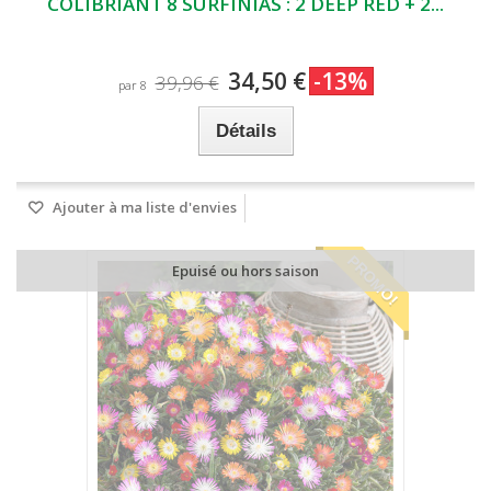
COLIBRIANT 8 SURFINIAS : 2 DEEP RED + 2...
34,50 €
-13%
39,96 €
par 8
Détails
Ajouter à ma liste d'envies
PROMO!
Epuisé ou hors saison