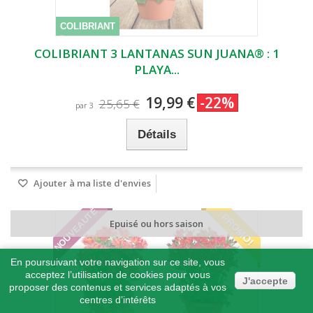
COLIBRIANT
COLIBRIANT 3 LANTANAS SUN JUANA® : 1
PLAYA...
19,99 €
-22%
25,65 €
par 3
Détails
Ajouter à ma liste d'envies
NOUVEAUTÉ
PROMO!
Epuisé ou hors saison
En poursuivant votre navigation sur ce site, vous
acceptez l’utilisation de cookies pour vous
J'accepte
proposer des contenus et services adaptés à vos
centres d’intérêts