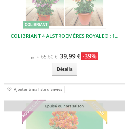
COLIBRIANT
COLIBRIANT 4 ALSTROEMÈRES ROYALE® : 1...
39,99 €
-39%
65,60 €
par 4
Détails
Ajouter à ma liste d'envies
NOUVEAUTÉ
PROMO!
Epuisé ou hors saison