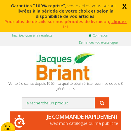
x
Garanties "100% reprise",
vos plantes vous seront
livrées à la période de votre choix et selon la
disponibilité de vos articles
.
Pour plus de détails sur nos périodes de livraison,
cliquez
ici
Inscrivez-vous à la newsletter
Connexion
Demandez votre catalogue
Vente à distance depuis 1960 - La qualité pépiniériste reconnue depuis 3
générations
JE COMMANDE RAPIDEMENT
avec mon catalogue ou ma publicité
J'ai un
CODE