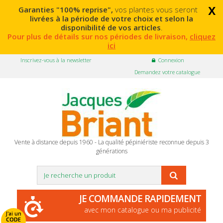
x
Garanties "100% reprise",
vos plantes vous seront
livrées à la période de votre choix et selon la
disponibilité de vos articles
.
Pour plus de détails sur nos périodes de livraison,
cliquez
ici
Inscrivez-vous à la newsletter
Connexion
Demandez votre catalogue
Vente à distance depuis 1960 - La qualité pépiniériste reconnue depuis 3
générations
JE COMMANDE RAPIDEMENT
avec mon catalogue ou ma publicité
J'ai un
CODE