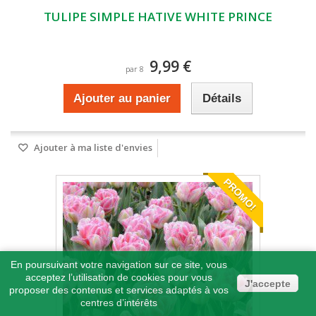
TULIPE SIMPLE HATIVE WHITE PRINCE
9,99 €
par 8
Ajouter au panier
Détails
Ajouter à ma liste d'envies
PROMO!
En poursuivant votre navigation sur ce site, vous
acceptez l’utilisation de cookies pour vous
J'accepte
proposer des contenus et services adaptés à vos
centres d’intérêts