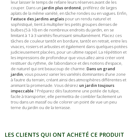
leur laisser le temps de refaire leurs réserves avant de les
couper. Dans un
jardin plus ordonné
, préférez de larges
aplats de la même variété, en tâche rondes ou en vagues. Enfin,
l’astuce des jardins anglais
pour un rendu naturel et
sophistiqué, tient à multiplier les petits groupes denses de
bulbes (5 à 10) en de nombreux endroits du jardin, en se
limitant à 1 à 3 variétés fleurissant simultanément. Placez ces
tâches de couleur tantôt en bordure, tantôt en retrait, entre les
vivaces, rosiers et arbustes et également dans quelques potées
judicieusement placées, pour un ultime rappel. La répétition et
les impressions de profondeur que vous allez ainsi créer vont
restituer du rythme, de l’abondance et des notions d’espace,
de naturel qui ont beaucoup de charme.
Dans un grand
jardin
, vous pouvez varier les variétés dominantes d’une zone
à l’autre du terrain, créant ainsi des atmosphères différentes et
animant la promenade. Vous désirez
un jardin toujours
impeccable
? Préparez dès l’automne une potée de tulipe,
facile à transporter, elle permettra de combler facilement un
trou dans un massif ou de colorer un point de vue un peu
terne du jardin ou de la terrasse.
LES CLIENTS QUI ONT ACHETÉ CE PRODUIT