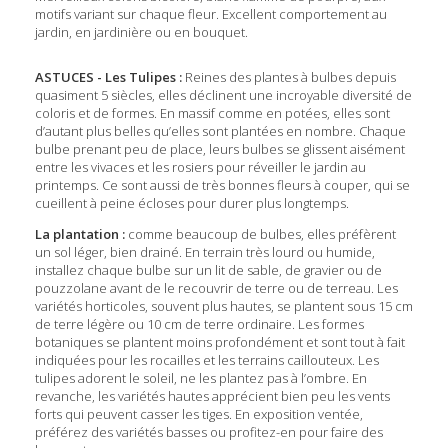
motifs variant sur chaque fleur. Excellent comportement au
jardin, en jardinière ou en bouquet.
ASTUCES - Les Tulipes :
Reines des plantes à bulbes depuis
quasiment 5 siècles, elles déclinent une incroyable diversité de
coloris et de formes. En massif comme en potées, elles sont
d’autant plus belles qu’elles sont plantées en nombre. Chaque
bulbe prenant peu de place, leurs bulbes se glissent aisément
entre les vivaces et les rosiers pour réveiller le jardin au
printemps. Ce sont aussi de très bonnes fleurs à couper, qui se
cueillent à peine écloses pour durer plus longtemps.
La plantation :
comme beaucoup de bulbes, elles préfèrent
un sol léger, bien drainé. En terrain très lourd ou humide,
installez chaque bulbe sur un lit de sable, de gravier ou de
pouzzolane avant de le recouvrir de terre ou de terreau. Les
variétés horticoles, souvent plus hautes, se plantent sous 15 cm
de terre légère ou 10 cm de terre ordinaire. Les formes
botaniques se plantent moins profondément et sont tout à fait
indiquées pour les rocailles et les terrains caillouteux. Les
tulipes adorent le soleil, ne les plantez pas à l’ombre. En
revanche, les variétés hautes apprécient bien peu les vents
forts qui peuvent casser les tiges. En exposition ventée,
préférez des variétés basses ou profitez-en pour faire des