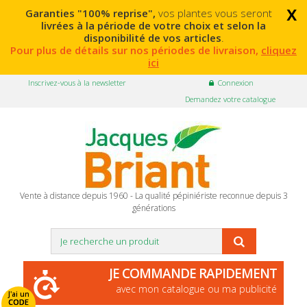
x
Garanties "100% reprise",
vos plantes vous seront
livrées à la période de votre choix et selon la
disponibilité de vos articles
.
Pour plus de détails sur nos périodes de livraison,
cliquez
ici
Inscrivez-vous à la newsletter
Connexion
Demandez votre catalogue
Vente à distance depuis 1960 - La qualité pépiniériste reconnue depuis 3
générations
JE COMMANDE RAPIDEMENT
avec mon catalogue ou ma publicité
J'ai un
CODE