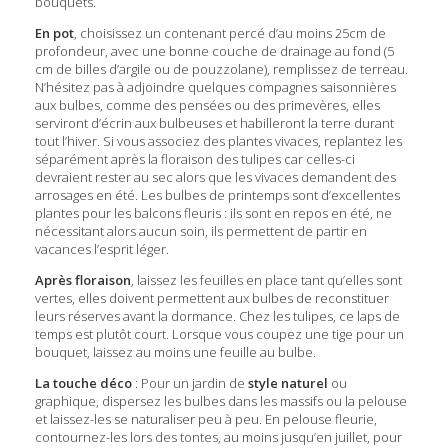
bouquets.
En pot
, choisissez un contenant percé d’au moins 25cm de
profondeur, avec une bonne couche de drainage au fond (5
cm de billes d’argile ou de pouzzolane), remplissez de terreau.
N’hésitez pas à adjoindre quelques compagnes saisonnières
aux bulbes, comme des pensées ou des primevères, elles
serviront d’écrin aux bulbeuses et habilleront la terre durant
tout l’hiver. Si vous associez des plantes vivaces, replantez les
séparément après la floraison des tulipes car celles-ci
devraient rester au sec alors que les vivaces demandent des
arrosages en été. Les bulbes de printemps sont d’excellentes
plantes pour les balcons fleuris : ils sont en repos en été, ne
nécessitant alors aucun soin, ils permettent de partir en
vacances l’esprit léger.
Après floraison
, laissez les feuilles en place tant qu’elles sont
vertes, elles doivent permettent aux bulbes de reconstituer
leurs réserves avant la dormance. Chez les tulipes, ce laps de
temps est plutôt court. Lorsque vous coupez une tige pour un
bouquet, laissez au moins une feuille au bulbe.
La touche déco
: Pour un jardin de
style naturel
ou
graphique, dispersez les bulbes dans les massifs ou la pelouse
et laissez-les se naturaliser peu à peu. En pelouse fleurie,
contournez-les lors des tontes, au moins jusqu’en juillet, pour