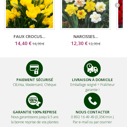
FAUX CROCUS...
NARCISSES...
14,40 €
12,30 €
16,99 €
13,99 €
PAIEMENT SÉCURISÉ
LIVRAISON À DOMICILE
CB,Visa, Mastercard, Chèque
Emballage soigné =
Fraîcheur
garantie !
GARANTIE 100% REPRISE
NOUS CONTACTER
Nous garantissons jusqu'à 5 ans
0 892 16 49 49 (0,35€/min.)
la bonne reprise de vos plantes
Par e-mail ou par courrier