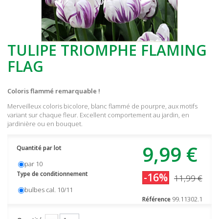
TULIPE TRIOMPHE FLAMING
FLAG
Coloris flammé remarquable !
Merveilleux coloris bicolore, blanc flammé de pourpre, aux motifs
variant sur chaque fleur. Excellent comportement au jardin, en
jardinière ou en bouquet.
9,99 €
Quantité par lot
par 10
Type de conditionnement
-16%
11,99 €
bulbes cal. 10/11
99.11302.1
Référence