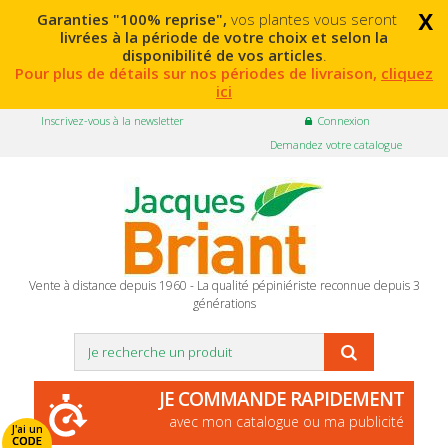
x
Garanties "100% reprise",
vos plantes vous seront
livrées à la période de votre choix et selon la
disponibilité de vos articles
.
Pour plus de détails sur nos périodes de livraison,
cliquez
ici
Inscrivez-vous à la newsletter
Connexion
Demandez votre catalogue
Vente à distance depuis 1960 - La qualité pépiniériste reconnue depuis 3
générations
JE COMMANDE RAPIDEMENT
avec mon catalogue ou ma publicité
J'ai un
CODE