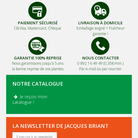
PAIEMENT SÉCURISÉ
LIVRAISON À DOMICILE
CB,Visa, Mastercard, Chèque
Emballage soigné =
Fraîcheur
garantie !
GARANTIE 100% REPRISE
NOUS CONTACTER
Nous garantissons jusqu'à 5 ans
0 892 16 49 49 (0,35€/min.)
la bonne reprise de vos plantes
Par e-mail ou par courrier
NOTRE CATALOGUE
Je reçois mon
.
catalogue !
LA NEWSLETTER DE JACQUES BRIANT
S'inscrire à la newsletter