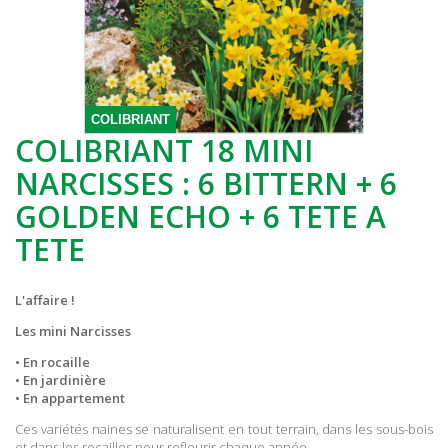
COLIBRIANT
COLIBRIANT 18 MINI
NARCISSES : 6 BITTERN + 6
GOLDEN ECHO + 6 TETE A
TETE
L'affaire !
Les mini Narcisses
• En rocaille
• En jardinière
• En appartement
Ces variétés naines se naturalisent en tout terrain, dans les sous-bois
et dans les rocailles pour refleurir chaque année.