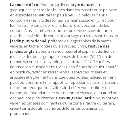
La touche déco
: Pour un jardin de
style naturel
ou
graphique, dispersez les bulbes dans les massifs ou la pelouse
et laissez-les se naturaliser peu à peu. En pelouse fleurie,
contournez-les lors des tontes, au moins jusqu’en juillet, pour
leur laisser le temps de refaire leurs réserves avant de les
couper. Ainsi planté avec d’autres bulbeuses sous des arbres
ou arbustes, l’effet de sous-bois sauvage est saisissant. Dans un
jardin plus ordonné
, préférez de larges aplats de la même
variété, en tâche rondes ou en vagues. Enfin,
l’astuce des
jardins anglais
pour un rendu naturel et sophistiqué, tient à
multiplier les petits groupes denses de bulbes (5 à 10) en de
nombreux endroits du jardin, en se limitant à 1 à 3 variétés
fleurissant simultanément. Placez ces tâches de couleur tantôt
en bordure, tantôt en retrait, entre les vivaces, rosiers et
arbustes et également dans quelques potées judicieusement
placées, pour un ultime rappel. La répétition et les impressions
de profondeur que vous allez ainsi créer vont restituer du
rythme, de l’abondance et des notions d’espace, de naturel qui
ont beaucoup de charme.
Dans un grand jardin
, vous pouvez
varier les variétés dominantes d’une zone à l’autre du terrain,
créant ainsi des atmosphères différentes et animant la
promenade.