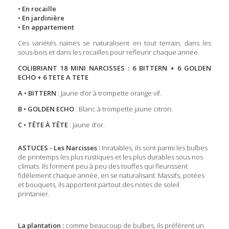
• En rocaille
• En jardinière
• En appartement
Ces variétés naines se naturalisent en tout terrain, dans les
sous-bois et dans les rocailles pour refleurir chaque année.
COLIBRIANT 18 MINI NARCISSES : 6 BITTERN + 6 GOLDEN
ECHO + 6 TETE A TETE
A • BITTERN
: Jaune d’or à trompette orange vif.
B • GOLDEN ECHO
: Blanc à trompette jaune citron.
C • TÊTE À TÊTE
: Jaune d’or.
ASTUCES - Les Narcisses :
Inratables, ils sont parmi les bulbes
de printemps les plus rustiques et les plus durables sous nos
climats. Ils forment peu à peu des touffes qui fleurissent
fidèlement chaque année, en se naturalisant. Massifs, potées
et bouquets, ils apportent partout des notes de soleil
printanier.
La plantation :
comme beaucoup de bulbes, ils préfèrent un