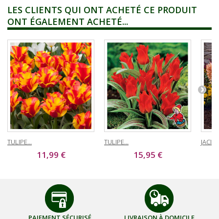
LES CLIENTS QUI ONT ACHETÉ CE PRODUIT
ONT ÉGALEMENT ACHETÉ...
TULIPE...
TULIPE...
JACINT
11,99 €
15,95 €
PAIEMENT SÉCURISÉ
LIVRAISON À DOMICILE