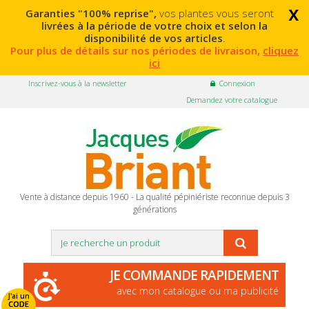
x
Garanties "100% reprise",
vos plantes vous seront
livrées à la période de votre choix et selon la
disponibilité de vos articles
.
Pour plus de détails sur nos périodes de livraison,
cliquez
ici
Inscrivez-vous à la newsletter
Connexion
Demandez votre catalogue
Vente à distance depuis 1960 - La qualité pépiniériste reconnue depuis 3
générations
JE COMMANDE RAPIDEMENT
avec mon catalogue ou ma publicité
J'ai un
CODE