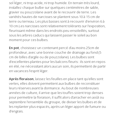
sol léger, ni trop acide, ni trop humide. En terrain très lourd,
installez chaque bulbe sur quelques centimètres de sable,
gravier ou pouzzolane avant de le recouvrir de terre. Les
variétés hautes de narcisses se plantent sous 10 à 15 cm de
terre ou terreau. Les plus basses sont à recouvrir d’environ 6 à
10 cm.Les narcisses sont relativement tolérants sur l’exposition,
fleurissant même dans les endroits peu ensoleillés, surtout
sous les arbres caducs qui laissent passer le soleil au bon
moment pour ces bulbes.
En pot
, choisissez un contenant percé d’au moins 25cm de
profondeur, avec une bonne couche de drainage au fond (5
cm de billes d’argile ou de pouzzolane). Les bulbes sont
d’excellentes plantes pour les balcons fleuris : ils sont en repos
en été, ne nécessitant alors aucun soin, ils permettent de partir
en vacances l’esprit léger.
Après floraison
, laissez les feuilles en place tant qu’elles sont
vertes, elles doivent permettent aux bulbes de reconstituer
leurs réserves avant la dormance. Au bout de nombreuses
années de culture, il arrive que les touffes soient trop denses
pour permettre la floraison, il suffit alors d’arracher en août ou
septembre l’ensemble du groupe, de diviser les bulbes et de
les replanter plus espacés, après un léger apport de fumure ou
d’engrais.