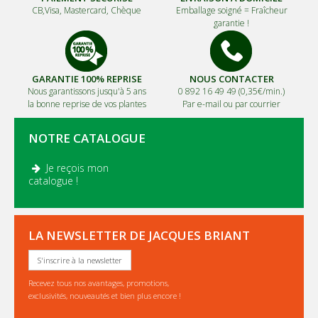
CB,Visa, Mastercard, Chèque
Emballage soigné =
Fraîcheur
garantie !
GARANTIE 100% REPRISE
NOUS CONTACTER
Nous garantissons jusqu'à 5 ans
0 892 16 49 49 (0,35€/min.)
la bonne reprise de vos plantes
Par e-mail ou par courrier
NOTRE CATALOGUE
Je reçois mon
.
catalogue !
LA NEWSLETTER DE JACQUES BRIANT
S'inscrire à la newsletter
Recevez tous nos avantages, promotions,
exclusivités, nouveautés et bien plus encore !