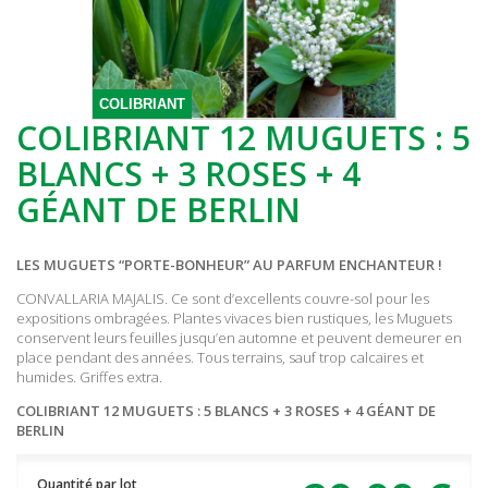
COLIBRIANT
COLIBRIANT 12 MUGUETS : 5
BLANCS + 3 ROSES + 4
GÉANT DE BERLIN
LES MUGUETS “PORTE-BONHEUR” AU PARFUM ENCHANTEUR !
CONVALLARIA MAJALIS. Ce sont d’excellents couvre-sol pour les
expositions ombragées. Plantes vivaces bien rustiques, les Muguets
conservent leurs feuilles jusqu’en automne et peuvent demeurer en
place pendant des années. Tous terrains, sauf trop calcaires et
humides. Griffes extra.
COLIBRIANT 12 MUGUETS : 5 BLANCS + 3 ROSES + 4 GÉANT DE
BERLIN
Quantité par lot