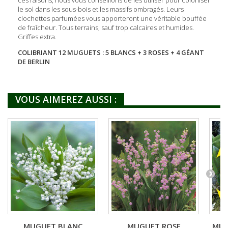
le sol dans les sous-bois et les massifs ombragés. Leurs
clochettes parfumées vous apporteront une véritable bouffée
de fraîcheur. Tous terrains, sauf trop calcaires et humides.
Griffes extra.
COLIBRIANT 12 MUGUETS : 5 BLANCS + 3 ROSES + 4 GÉANT
DE BERLIN
VOUS AIMEREZ AUSSI :
MUGUET BLANC
MUGUET ROSE
MUG