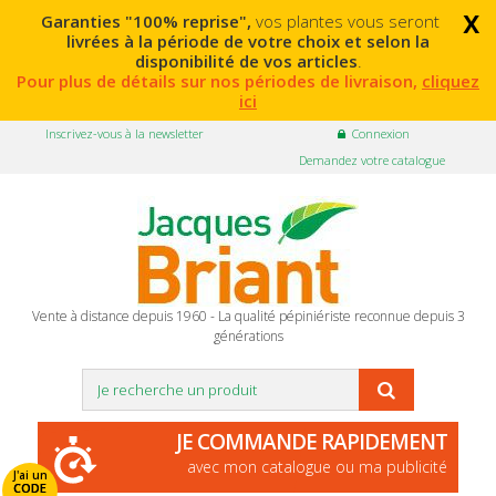
x
Garanties "100% reprise",
vos plantes vous seront
livrées à la période de votre choix et selon la
disponibilité de vos articles
.
Pour plus de détails sur nos périodes de livraison,
cliquez
ici
Inscrivez-vous à la newsletter
Connexion
Demandez votre catalogue
Vente à distance depuis 1960 - La qualité pépiniériste reconnue depuis 3
générations
JE COMMANDE RAPIDEMENT
avec mon catalogue ou ma publicité
J'ai un
CODE