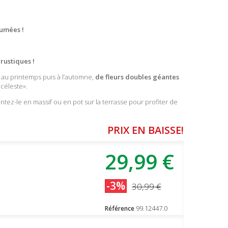
umées !
rustiques !
, au printemps puis à l’automne,
de fleurs doubles géantes
céleste».
lantez-le en massif ou en pot sur la terrasse pour profiter de
PRIX EN BAISSE!
29,99 €
-3%
30,99 €
99.12447.0
Référence