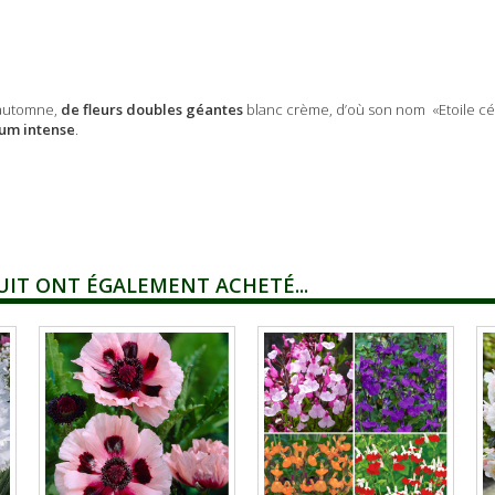
l’automne,
de fleurs doubles géantes
blanc crème, d’où son nom «Etoile céle
um intense
.
UIT ONT ÉGALEMENT ACHETÉ...