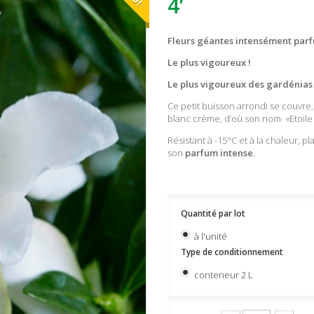
4’
Fleurs géantes intensément parf
Le plus vigoureux !
Le plus vigoureux des gardénias 
Ce petit buisson arrondi se couvre
blanc crème, d’où son nom «Etoile 
Résistant à -15°C et à la chaleur, p
son
parfum intense
.
Quantité par lot
à l'unité
Type de conditionnement
conteneur 2 L