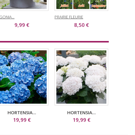
GONIA...
PRAIRIE FLEURIE
JASMIN ETO
9,99 €
8,50 €
1
HORTENSIA...
HORTENSIA...
HI
19,99 €
19,99 €
1