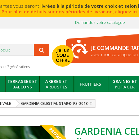
lantes vous seront
livrées à la période de votre choix et selon l
Pour plus de détails sur nos périodes de livraison,
cliquez ici
Demandez votre catalogue
JE COMMANDE RA
J'ai un
avec mon catalogue ou 
CODE
OFFRE
puis 3 générations
TERRASSES ET
ARBRES ET
GRAINES ET
FRUITIERS
BALCONS
ARBUSTES
POTAGER
TIVALE
GARDENIA CELESTIAL STAR® ‘PS-2013-4’
GARDENIA CEL
PROMO!