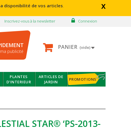
x
a disponibilité de vos articles
.
Inscrivez-vous à la newsletter
Connexion
PIDEMENT
PANIER
(vide)
ma publicité
PLANTES
ARTICLES DE
PROMOTIONS
D'INTERIEUR
JARDIN
ESTIAL STAR® ‘PS-2013-