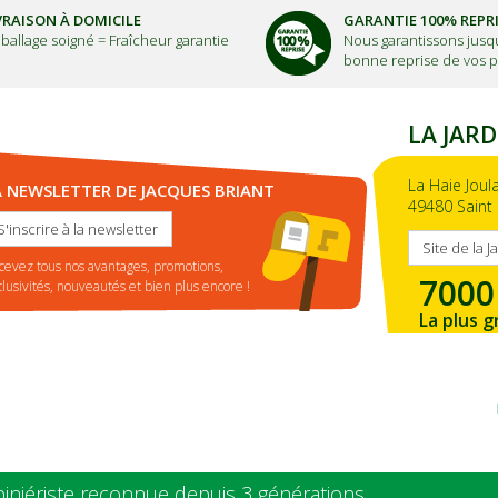
VRAISON À DOMICILE
GARANTIE 100% REPR
ballage soigné =
Fraîcheur garantie
Nous garantissons jusqu
bonne reprise de vos p
LA JARD
La Haie Joul
A NEWSLETTER DE JACQUES BRIANT
49480 Saint 
S'inscrire à la newsletter
Site de la J
cevez tous nos avantages, promotions,
7000
clusivités, nouveautés et bien plus encore !
La plus g
de la ré
piniériste reconnue depuis 3 générations