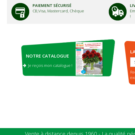
PAIEMENT SÉCURISÉ
LI
CB,Visa, Mastercard, Chèque
Em
!
L
NOTRE CATALOGUE
Je reçois mon catalogue !
.
Re
ex
Vente à distance depuis 1960 - La qualité pé