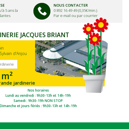
ISE
NOUS CONTACTER
'à 5 ans la
0 892 16 49 49 (0,35€/min.)
lantes
Par e-mail ou par courrier
INERIE JACQUES BRIANT
ain
Sylvain d'Anjou
ardinerie
 m²
rande jardinerie
gion Ouest
Nos horaires
Lundi au vendredi : 9h30-13h et 14h-19h
Samedi : 9h30-19h NON STOP
Dimanche et jours fériés : 9h30-13h et 14h-19h