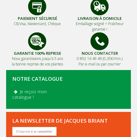
PAIEMENT SÉCURISÉ
LIVRAISON À DOMICILE
CB,Visa, Mastercard, Chèque
Emballage soigné =
Fraîcheur
garantie !
GARANTIE 100% REPRISE
NOUS CONTACTER
Nous garantissons jusqu'à 5 ans
0 892 16 49 49 (0,35€/min.)
la bonne reprise de vos plantes
Par e-mail ou par courrier
NOTRE CATALOGUE
Je reçois mon
.
catalogue !
LA NEWSLETTER DE JACQUES BRIANT
S'inscrire à la newsletter