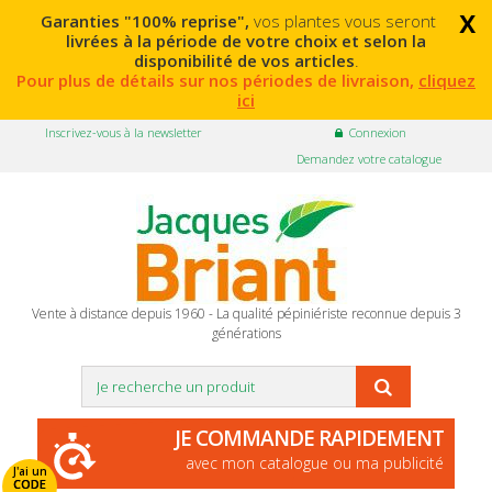
x
Garanties "100% reprise",
vos plantes vous seront
livrées à la période de votre choix et selon la
disponibilité de vos articles
.
Pour plus de détails sur nos périodes de livraison,
cliquez
ici
Inscrivez-vous à la newsletter
Connexion
Demandez votre catalogue
Vente à distance depuis 1960 - La qualité pépiniériste reconnue depuis 3
générations
JE COMMANDE RAPIDEMENT
avec mon catalogue ou ma publicité
J'ai un
CODE