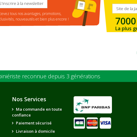
S'inscrire à la newsletter
Site de la J
cevez tous nos avantages, promotions,
7000
clusivités, nouveautés et bien plus encore !
La plus g
de la ré
piniériste reconnue depuis 3 générations
Nos Services
Ma commande en toute
confiance
Paiement sécurisé
Livraison à domicile