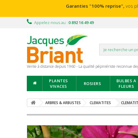
Garanties "100% reprise",
vos p
Appelez-nous au :
0 892 16 49 49
Vente à distance depuis 1960 - La qualité pépiniériste reconnue de
PLANTES
BULBES A
ROSIERS
VIVACES
FLEURS
ARBRES & ARBUSTES
CLEMATITES
CLEMATI