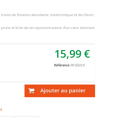
de 6 mois de floraison abondante, ininterrompue et des fleurs
e prune et le lie-de-vin rayonnent autour d’un cœur étonnant
15,99 €
99.5020.0
Référence
Ajouter au panier
es