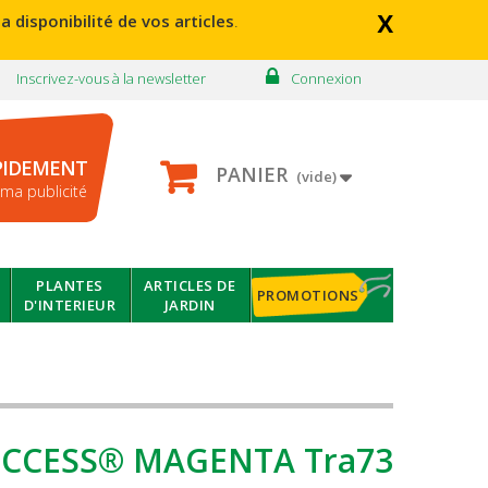
x
a disponibilité de vos articles
.
Inscrivez-vous à la newsletter
Connexion
PIDEMENT
PANIER
(vide)
ma publicité
PLANTES
ARTICLES DE
PROMOTIONS
D'INTERIEUR
JARDIN
UCCESS® MAGENTA Tra73