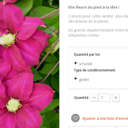
Elle fleurit du pied à la tête !
2 atouts pour cette variété : plus 
dès la base de la plante.
De grands sépales hésitant entre l
d’étamines crème.
Quantité par lot
à l'unité
Type de conditionnement
godet
Quantité
Ajouter à ma liste d'envi