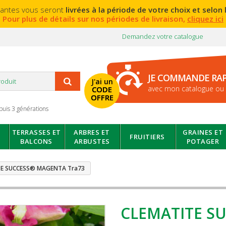
lantes vous seront
livrées à la période de votre choix et selon l
Pour plus de détails sur nos périodes de livraison,
cliquez ici
Demandez votre catalogue
JE COMMANDE RA
J'ai un
avec mon catalogue ou 
CODE
OFFRE
puis 3 générations
TERRASSES ET
ARBRES ET
GRAINES ET
FRUITIERS
BALCONS
ARBUSTES
POTAGER
TE SUCCESS® MAGENTA Tra73
CLEMATITE S