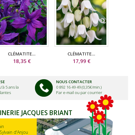
CLÉMATITE...
CLÉMATITE...
CLE
18,35 €
17,99 €
1
ISE
NOUS CONTACTER
'à 5 ans la
0 892 16 49 49 (0,35€/min.)
lantes
Par e-mail ou par courrier
INERIE JACQUES BRIANT
ain
Sylvain d'Anjou