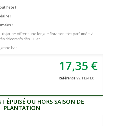
ut l’été !
laire !
umées !
uis jaune offrent une longue floraison très parfumée, à
ès décoratifs dès juillet.
n grand bac.
17,35 €
99.11341.0
Référence
ST ÉPUISÉ OU HORS SAISON DE
PLANTATION