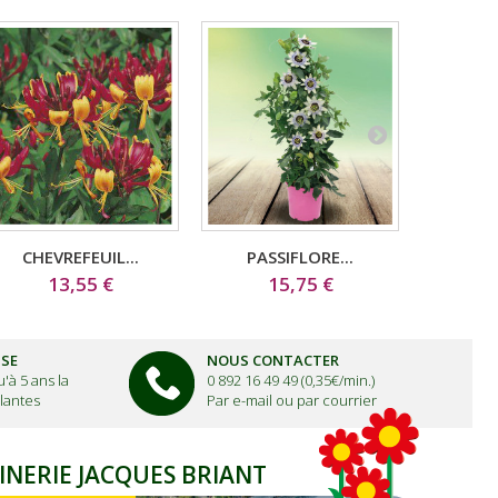
CHEVREFEUIL...
PASSIFLORE...
CB
13,55 €
15,75 €
29,
ISE
NOUS CONTACTER
'à 5 ans la
0 892 16 49 49 (0,35€/min.)
lantes
Par e-mail ou par courrier
INERIE JACQUES BRIANT