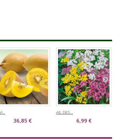
I...
AIL DES...
TULIPE...
36,85 €
6,99 €