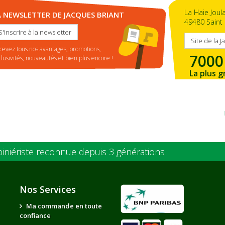
La Haie Joul
A NEWSLETTER DE JACQUES BRIANT
49480 Saint 
S'inscrire à la newsletter
Site de la J
cevez tous nos avantages, promotions,
7000
clusivités, nouveautés et bien plus encore !
La plus g
de la ré
piniériste reconnue depuis 3 générations
Nos Services
Ma commande en toute
confiance