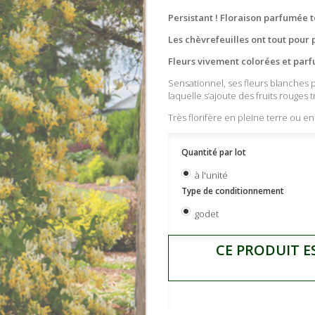
Persistant ! Floraison parfumée to
Les chèvrefeuilles ont tout pour p
Fleurs vivement colorées et parf
Sensationnel, ses fleurs blanches p
laquelle s’ajoute des fruits rouges tr
Très florifère en pleine terre ou e
Quantité par lot
à l'unité
Type de conditionnement
godet
CE PRODUIT E