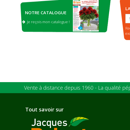
L
NOTRE CATALOGUE
Je reçois mon catalogue !
.
Re
ex
Vente à distance depuis 1960 - La qualité pé
Tout savoir sur