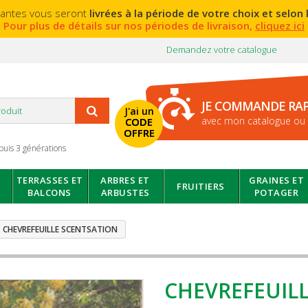
lantes vous seront
livrées à la période de votre choix et selon l
Pour plus de détails sur nos périodes de livraison,
cliquez ici
Demandez votre catalogue
JE COMMANDE RA
J'ai un
avec mon catalogue ou 
CODE
OFFRE
puis 3 générations
TERRASSES ET
ARBRES ET
GRAINES ET
FRUITIERS
BALCONS
ARBUSTES
POTAGER
CHEVREFEUILLE SCENTSATION
CHEVREFEUIL