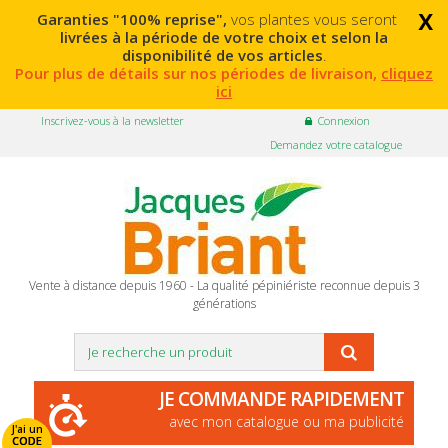
x
Garanties "100% reprise",
vos plantes vous seront
livrées à la période de votre choix et selon la
disponibilité de vos articles
.
Pour plus de détails sur nos périodes de livraison,
cliquez
ici
Inscrivez-vous à la newsletter
Connexion
Demandez votre catalogue
Vente à distance depuis 1960 - La qualité pépiniériste reconnue depuis 3
générations
JE COMMANDE RAPIDEMENT
avec mon catalogue ou ma publicité
J'ai un
CODE