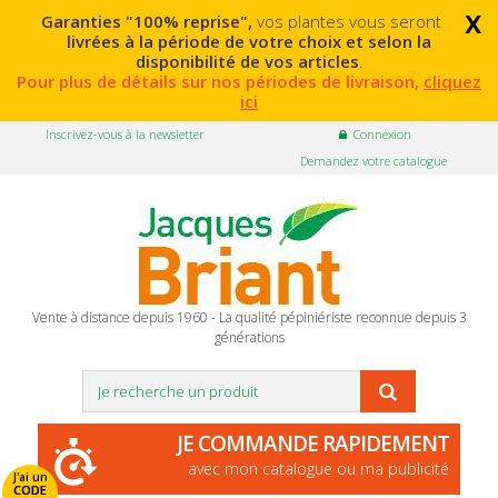
x
Garanties "100% reprise",
vos plantes vous seront
livrées à la période de votre choix et selon la
disponibilité de vos articles
.
Pour plus de détails sur nos périodes de livraison,
cliquez
ici
Inscrivez-vous à la newsletter
Connexion
Demandez votre catalogue
Vente à distance depuis 1960 - La qualité pépiniériste reconnue depuis 3
générations
JE COMMANDE RAPIDEMENT
avec mon catalogue ou ma publicité
J'ai un
CODE