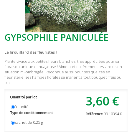
GYPSOPHILE PANICULÉE
Le brouillard des fleuristes !
Plante vivace aux petites fleurs blanches, très appréciées pour sa
floraison unique et nuageuse ! Aime particulièrement les jardins en
situation mi-ombragée. Reconnue aussi pour ses qualités en
fleuristerie, ses hampes florales se marient à tout bouquet, frais ou
sec.
3,60 €
Quantité par lot
à l'unité
Type de conditionnement
99.10394.0
Référence
sachet de 0,25 g