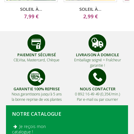
SOLEIL À...
SOLEIL À...
7,99 €
2,99 €
PAIEMENT SÉCURISÉ
LIVRAISON À DOMICILE
CB,Visa, Mastercard, Chèque
Emballage soigné =
Fraîcheur
garantie !
GARANTIE 100% REPRISE
NOUS CONTACTER
Nous garantissons jusqu'à 5 ans
0 892 16 49 49 (0,35€/min.)
la bonne reprise de vos plantes
Par e-mail ou par courrier
NOTRE CATALOGUE
Je reçois mon
.
catalogue !