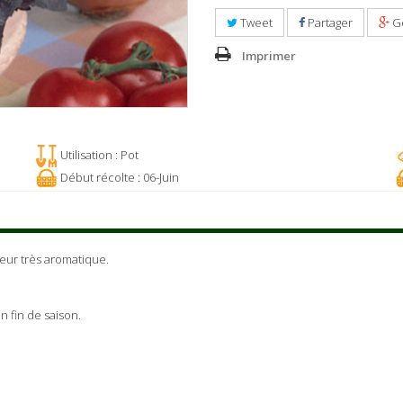
Tweet
Partager
G
Imprimer
Utilisation : Pot
Début récolte : 06-Juin
veur très aromatique.
n fin de saison.