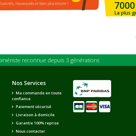
7000
clusivités, nouveautés et bien plus encore !
La plus g
de la ré
piniériste reconnue depuis 3 générations
Nos Services
Ma commande en toute
confiance
Paiement sécurisé
Livraison à domicile
Garantie 100% reprise
Nous contacter