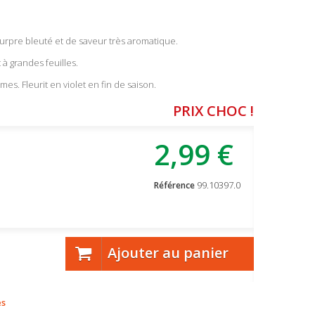
ourpre bleuté et de saveur très aromatique.
t à grandes feuilles.
es. Fleurit en violet en fin de saison.
PRIX CHOC !
2,99 €
99.10397.0
Référence
Ajouter au panier
es