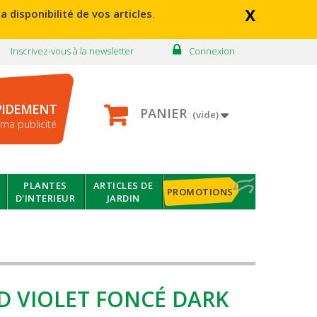
x
a disponibilité de vos articles
.
Inscrivez-vous à la newsletter
Connexion
PIDEMENT
PANIER
(vide)
ma publicité
PLANTES
ARTICLES DE
PROMOTIONS
D'INTERIEUR
JARDIN
D VIOLET FONCÉ DARK