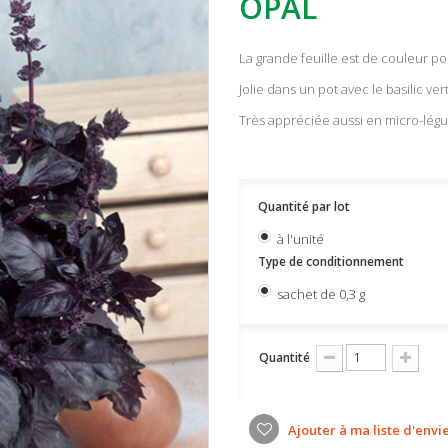
OPAL
La grande feuille est de couleur p
Jolie dans un pot avec le basilic ver
Très appréciée aussi en micro-légum
Quantité par lot
à l'unité
Type de conditionnement
sachet de 0,3 g
Quantité
Ajouter à ma liste d'envi