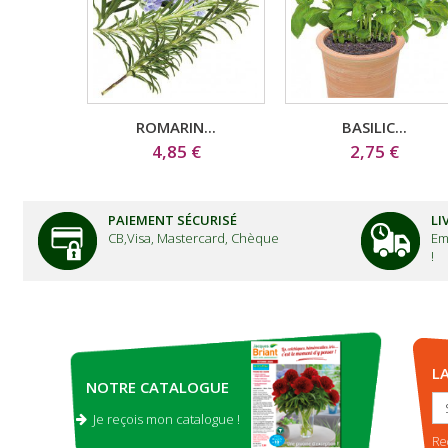
ROMARIN...
BASILIC...
4,85 €
2,75 €
PAIEMENT SÉCURISÉ
LI
CB,Visa, Mastercard, Chèque
Em
!
L
NOTRE CATALOGUE
Je reçois mon catalogue !
.
Re