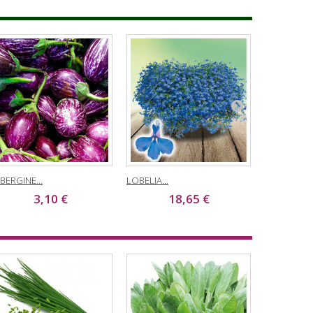
BERGINE...
LOBELIA...
FLEURS POU
3,10 €
18,65 €