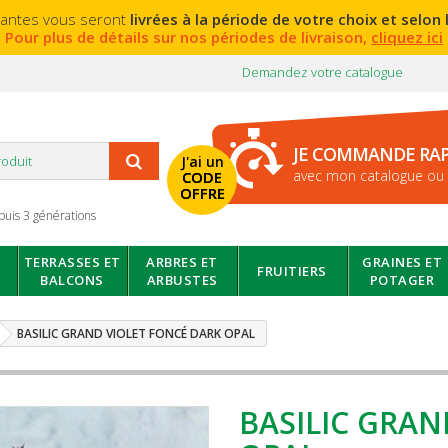
lantes vous seront
livrées à la période de votre choix et selon l
Pour plus de détails sur nos périodes de livraison,
cliquez ici
Demandez votre catalogue
JE COMMANDE RA
J'ai un
avec mon catalogue ou 
CODE
OFFRE
puis 3 générations
TERRASSES ET
ARBRES ET
GRAINES ET
FRUITIERS
BALCONS
ARBUSTES
POTAGER
BASILIC GRAND VIOLET FONCÉ DARK OPAL
BASILIC GRAN