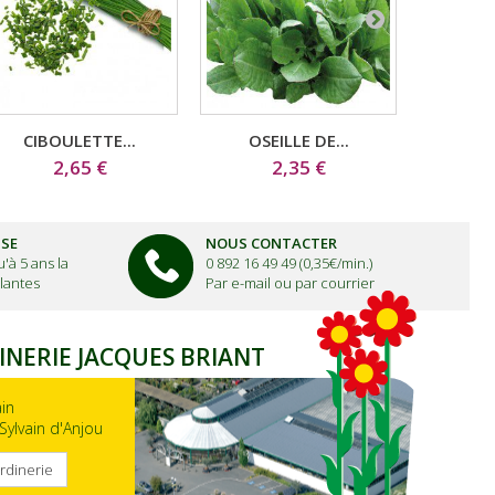
CIBOULETTE...
OSEILLE DE...
BASI
2,65 €
2,35 €
ISE
NOUS CONTACTER
'à 5 ans la
0 892 16 49 49 (0,35€/min.)
lantes
Par e-mail ou par courrier
INERIE JACQUES BRIANT
ain
Sylvain d'Anjou
ardinerie