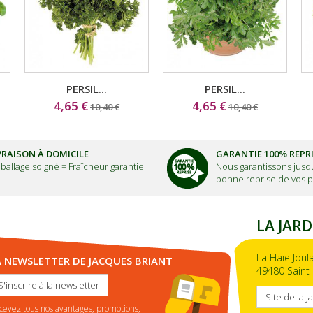
PERSIL...
PERSIL...
4,65 €
4,65 €
10,40 €
10,40 €
VRAISON À DOMICILE
GARANTIE 100% REPR
ballage soigné =
Fraîcheur garantie
Nous garantissons jusqu
bonne reprise de vos p
LA JARD
La Haie Joul
A NEWSLETTER DE JACQUES BRIANT
49480 Saint 
S'inscrire à la newsletter
Site de la J
cevez tous nos avantages, promotions,