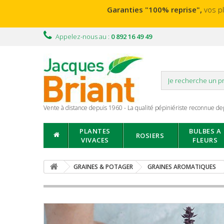
Garanties "100% reprise",
vos p
Appelez-nous au :
0 892 16 49 49
Vente à distance depuis 1960 - La qualité pépiniériste reconnue de
PLANTES
BULBES A
ROSIERS
VIVACES
FLEURS
GRAINES & POTAGER
GRAINES AROMATIQUES