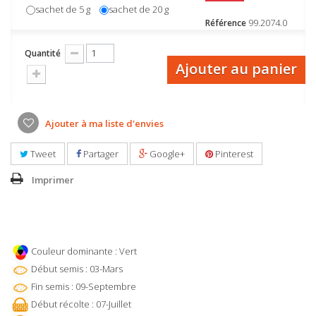
sachet de 5 g
sachet de 20 g
99.2074.0
Référence
Quantité
Ajouter au panier
Ajouter à ma liste d'envies
Tweet
Partager
Google+
Pinterest
Imprimer
Couleur dominante : Vert
Début semis : 03-Mars
Fin semis : 09-Septembre
Début récolte : 07-Juillet