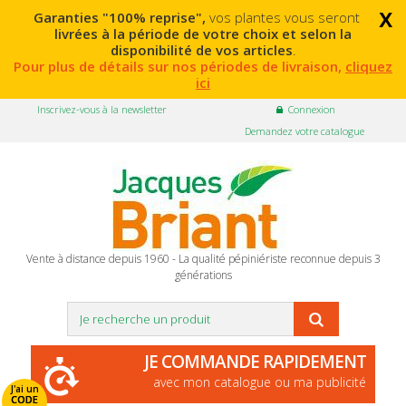
x
Garanties "100% reprise",
vos plantes vous seront
livrées à la période de votre choix et selon la
disponibilité de vos articles
.
Pour plus de détails sur nos périodes de livraison,
cliquez
ici
Inscrivez-vous à la newsletter
Connexion
Demandez votre catalogue
Vente à distance depuis 1960 - La qualité pépiniériste reconnue depuis 3
générations
JE COMMANDE RAPIDEMENT
avec mon catalogue ou ma publicité
J'ai un
CODE