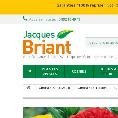
Garanties "100% reprise",
vos p
Appelez-nous au :
0 892 16 49 49
Vente à distance depuis 1960 - La qualité pépiniériste reconnue de
PLANTES
BULBES A
ROSIERS
VIVACES
FLEURS
GRAINES & POTAGER
GRAINES DE FLEURS
GR