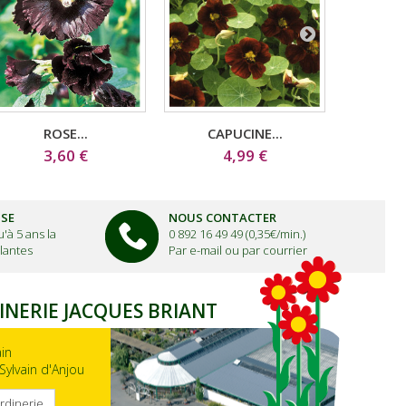
ROSE...
CAPUCINE...
LU
3,60 €
4,99 €
ISE
NOUS CONTACTER
'à 5 ans la
0 892 16 49 49 (0,35€/min.)
lantes
Par e-mail ou par courrier
INERIE JACQUES BRIANT
ain
Sylvain d'Anjou
ardinerie