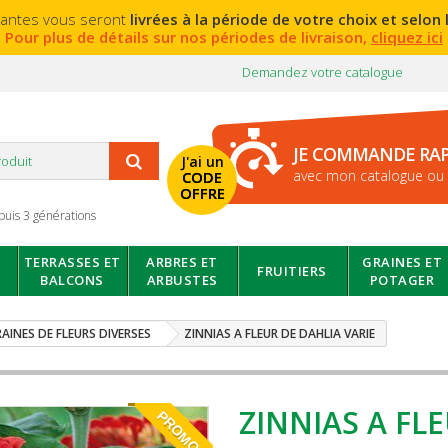
lantes vous seront
livrées à la période de votre choix et selon l
Pour plus de détails sur nos périodes de livraison,
cliquez ici
Demandez votre catalogue
JE COMMANDE RA
J'ai un
avec mon catalogue ou 
CODE
OFFRE
puis 3 générations
TERRASSES ET
ARBRES ET
GRAINES ET
FRUITIERS
BALCONS
ARBUSTES
POTAGER
AINES DE FLEURS DIVERSES
ZINNIAS A FLEUR DE DAHLIA VARIE
ZINNIAS A FL
PROMO!