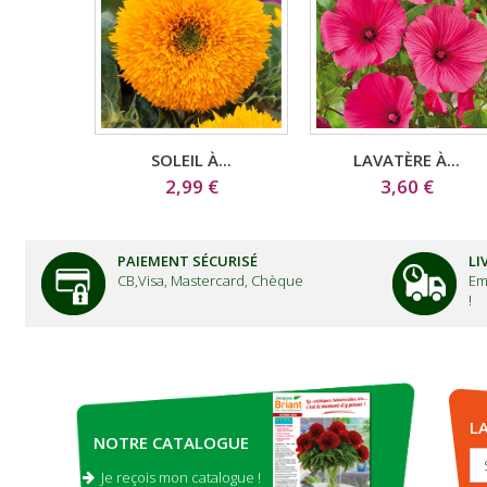
SOLEIL À...
LAVATÈRE À...
2,99 €
3,60 €
PAIEMENT SÉCURISÉ
LI
CB,Visa, Mastercard, Chèque
Em
!
L
NOTRE CATALOGUE
Je reçois mon catalogue !
.