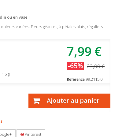
din ou en vase !
s couleurs variées. Fleurs géantes, à pétales plats, réguliers
7,99 €
-65%
23,00 €
 1,5 g
99.2115.0
Référence
Ajouter au panier
es
oogle+
Pinterest