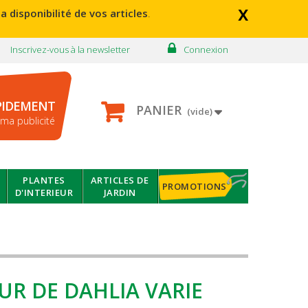
x
a disponibilité de vos articles
.
Inscrivez-vous à la newsletter
Connexion
PIDEMENT
PANIER
(vide)
ma publicité
PLANTES
ARTICLES DE
PROMOTIONS
D'INTERIEUR
JARDIN
EUR DE DAHLIA VARIE