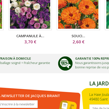
CAMPANULE À...
SOUCI...
3,70 €
2,60 €
VRAISON À DOMICILE
GARANTIE 100% REPR
ballage soigné =
Fraîcheur garantie
Nous garantissons jusqu
bonne reprise de vos p
LA JARD
La Haie Joul
A NEWSLETTER DE JACQUES BRIANT
49480 Saint 
S'inscrire à la newsletter
Site de la J