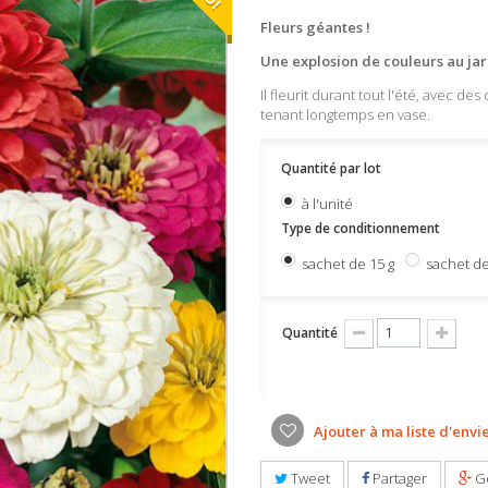
Fleurs géantes !
Une explosion de couleurs au jar
Il fleurit durant tout l'été, avec de
tenant longtemps en vase.
Quantité par lot
à l'unité
Type de conditionnement
sachet de 15 g
sachet de
Quantité
Ajouter à ma liste d'envi
Tweet
Partager
G