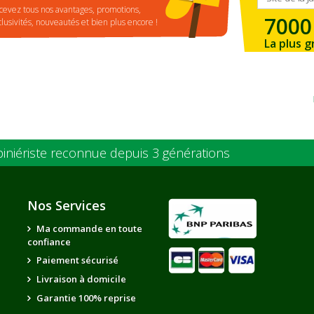
cevez tous nos avantages, promotions,
7000
clusivités, nouveautés et bien plus encore !
La plus g
de la ré
piniériste reconnue depuis 3 générations
Nos Services
Ma commande en toute
confiance
Paiement sécurisé
Livraison à domicile
Garantie 100% reprise