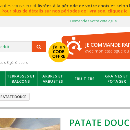
lantes vous seront
livrées à la période de votre choix et selon l
Pour plus de détails sur nos périodes de livraison,
cliquez ici
Demandez votre catalogue
JE COMMANDE RA
J'ai un
avec mon catalogue ou 
CODE
OFFRE
puis 3 générations
TERRASSES ET
ARBRES ET
GRAINES ET
FRUITIERS
BALCONS
ARBUSTES
POTAGER
PATATE DOUCE
PATATE DOUC