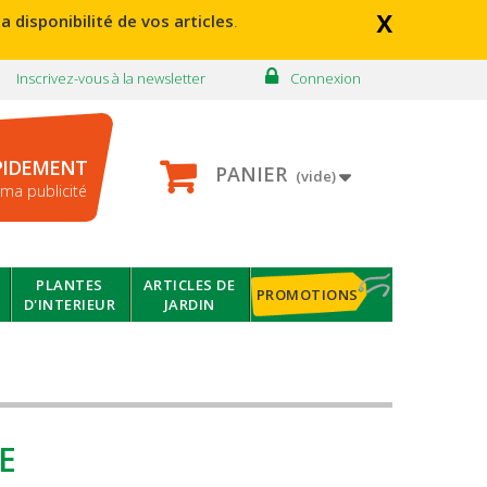
x
a disponibilité de vos articles
.
Inscrivez-vous à la newsletter
Connexion
PIDEMENT
PANIER
(vide)
ma publicité
PLANTES
ARTICLES DE
PROMOTIONS
D'INTERIEUR
JARDIN
E