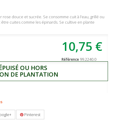
r rose douce et sucrée. Se consomme cuit à l’eau, grillé ou
nt être cuites comme les épinards. Se cultive en plante
10,75 €
99.2240.0
Référence
 ÉPUISÉ OU HORS
SON DE PLANTATION
es
oogle+
Pinterest