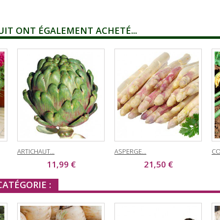
UIT ONT ÉGALEMENT ACHETÉ...
ARTICHAUT...
ASPERGE...
CO
11,99 €
21,50 €
ATÉGORIE :