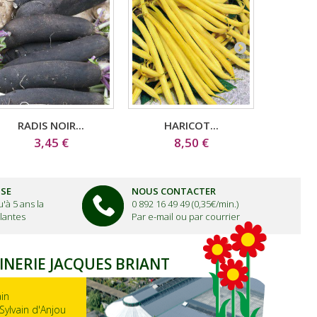
RADIS NOIR...
HARICOT...
HA
3,45 €
8,50 €
1
ISE
NOUS CONTACTER
'à 5 ans la
0 892 16 49 49 (0,35€/min.)
lantes
Par e-mail ou par courrier
INERIE JACQUES BRIANT
ain
Sylvain d'Anjou