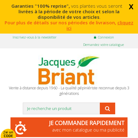
x
Garanties "100% reprise",
vos plantes vous seront
livrées à la période de votre choix et selon la
disponibilité de vos articles
.
Pour plus de détails sur nos périodes de livraison,
cliquez
ici
Inscrivez-vous à la newsletter
Connexion
Demandez votre catalogue
Vente à distance depuis 1960 - La qualité pépiniériste reconnue depuis 3
générations
JE COMMANDE RAPIDEMENT
avec mon catalogue ou ma publicité
J'ai un
CODE