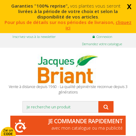
x
Garanties "100% reprise",
vos plantes vous seront
livrées à la période de votre choix et selon la
disponibilité de vos articles
.
Pour plus de détails sur nos périodes de livraison,
cliquez
ici
Inscrivez-vous à la newsletter
Connexion
Demandez votre catalogue
Vente à distance depuis 1960 - La qualité pépiniériste reconnue depuis 3
générations
JE COMMANDE RAPIDEMENT
avec mon catalogue ou ma publicité
J'ai un
CODE