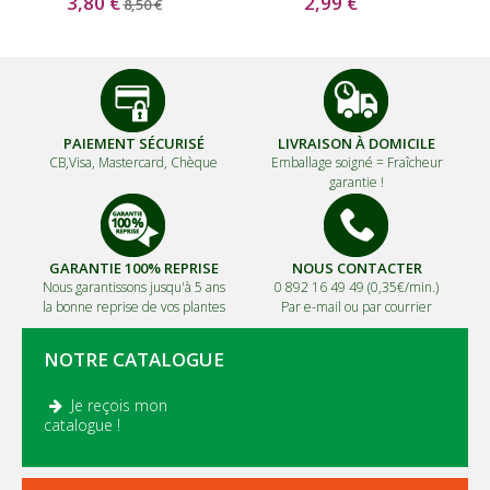
3,80 €
2,99 €
8,50 €
PAIEMENT SÉCURISÉ
LIVRAISON À DOMICILE
CB,Visa, Mastercard, Chèque
Emballage soigné =
Fraîcheur
garantie !
GARANTIE 100% REPRISE
NOUS CONTACTER
Nous garantissons jusqu'à 5 ans
0 892 16 49 49 (0,35€/min.)
la bonne reprise de vos plantes
Par e-mail ou par courrier
NOTRE CATALOGUE
Je reçois mon
.
catalogue !