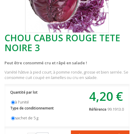
CHOU CABUS ROUGE TETE
NOIRE 3
Peut être consommé cru et râpé en salade !
Variété hâtive à pied court, à pomme ronde, grosse et bien serrée. Se
consomme cuit coupé en lamelles ou cru en salade.
4,20 €
Quantité par lot
à l'unité
Type de conditionnement
99.1913.0
Référence
sachet de 5 g