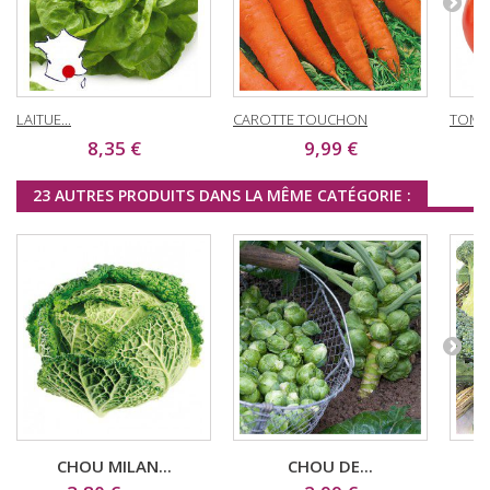
LAITUE...
CAROTTE TOUCHON
TOMAT
8,35 €
9,99 €
23 AUTRES PRODUITS DANS LA MÊME CATÉGORIE :
CHOU MILAN...
CHOU DE...