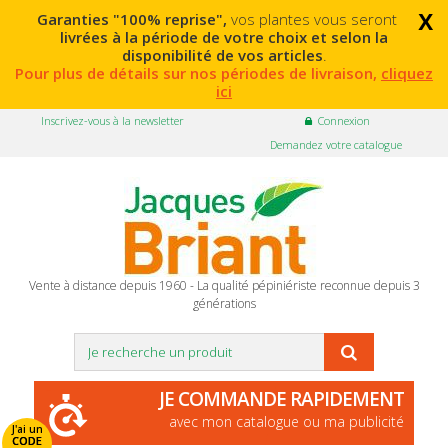
x
Garanties "100% reprise",
vos plantes vous seront
livrées à la période de votre choix et selon la
disponibilité de vos articles
.
Pour plus de détails sur nos périodes de livraison,
cliquez
ici
Inscrivez-vous à la newsletter
Connexion
Demandez votre catalogue
Vente à distance depuis 1960 - La qualité pépiniériste reconnue depuis 3
générations
JE COMMANDE RAPIDEMENT
avec mon catalogue ou ma publicité
J'ai un
CODE