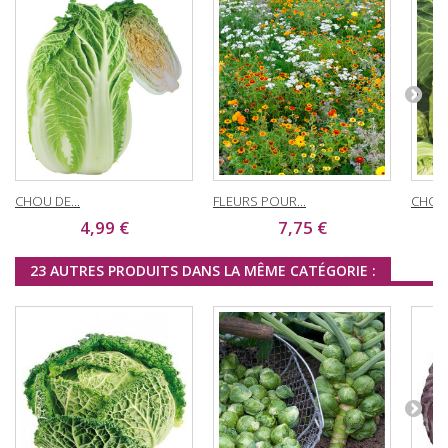
CHOU DE...
FLEURS POUR...
CHOU 
4,99 €
7,75 €
23 AUTRES PRODUITS DANS LA MÊME CATÉGORIE :