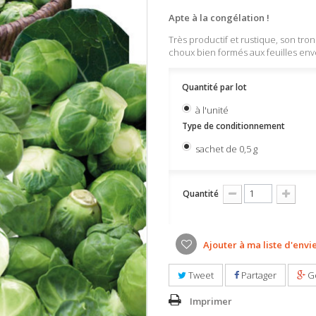
Apte à la congélation !
Très productif et rustique, son tro
choux bien formés aux feuilles en
Quantité par lot
à l'unité
Type de conditionnement
sachet de 0,5 g
Quantité
Ajouter à ma liste d'envi
Tweet
Partager
G
Imprimer