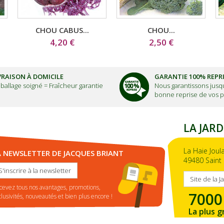
CHOU CABUS...
CHOU...
4,20 €
2,50 €
VRAISON À DOMICILE
GARANTIE 100% REPR
ballage soigné =
Fraîcheur garantie
Nous garantissons jusqu
bonne reprise de vos p
LA JARD
La Haie Joul
A NEWSLETTER DE JACQUES BRIANT
49480 Saint 
S'inscrire à la newsletter
Site de la J
cevez tous nos avantages, promotions,
7000
clusivités, nouveautés et bien plus encore !
La plus g
de la ré