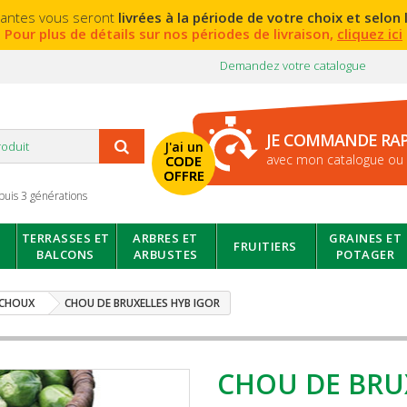
lantes vous seront
livrées à la période de votre choix et selon l
Pour plus de détails sur nos périodes de livraison,
cliquez ici
Demandez votre catalogue
JE COMMANDE RA
J'ai un
avec mon catalogue ou 
CODE
OFFRE
puis 3 générations
TERRASSES ET
ARBRES ET
GRAINES ET
FRUITIERS
BALCONS
ARBUSTES
POTAGER
CHOUX
CHOU DE BRUXELLES HYB IGOR
CHOU DE BRU