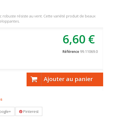
nc robuste résiste au vent. Cette variété produit de beaux
veloppantes.
6,60 €
99.11069.0
Référence
Ajouter au panier
es
oogle+
Pinterest