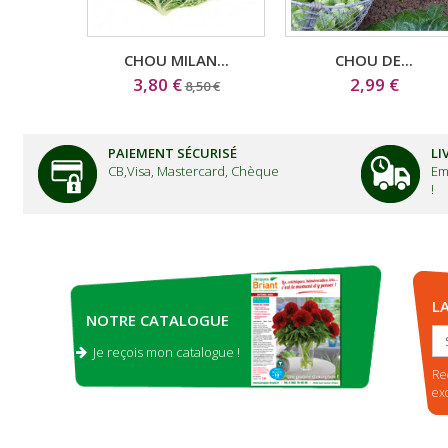
CHOU MILAN...
CHOU DE...
3,80 €
2,99 €
8,50 €
PAIEMENT SÉCURISÉ
LI
CB,Visa, Mastercard, Chèque
Em
!
L
NOTRE CATALOGUE
Je reçois mon catalogue !
.
Re
ex