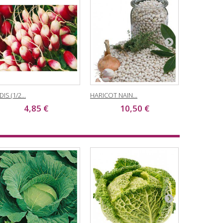
IS (1/2...
HARICOT NAIN...
POIREAU BL
4,85 €
10,50 €