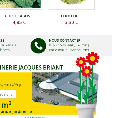
CHOU CABUS...
CHOU DE...
CHO
4,85 €
3,30 €
ISE
NOUS CONTACTER
'à 5 ans la
0 892 16 49 49 (0,35€/min.)
lantes
Par e-mail ou par courrier
INERIE JACQUES BRIANT
ain
Sylvain d'Anjou
ardinerie
 m²
rande jardinerie
gion Ouest