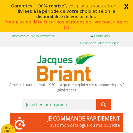
x
Garanties "100% reprise",
vos plantes vous seront
livrées à la période de votre choix et selon la
disponibilité de vos articles
.
Pour plus de détails sur nos périodes de livraison,
cliquez
ici
Inscrivez-vous à la newsletter
Connexion
Demandez votre catalogue
Vente à distance depuis 1960 - La qualité pépiniériste reconnue depuis 3
générations
JE COMMANDE RAPIDEMENT
avec mon catalogue ou ma publicité
J'ai un
CODE