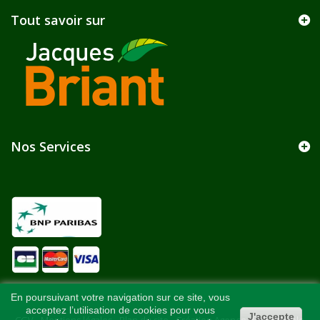
Tout savoir sur
Nos Services
En poursuivant votre navigation sur ce site, vous
acceptez l’utilisation de cookies pour vous
J'accepte
CGV
-
Mentions légales
-
Plan du site
-
Création Agence Web Kelcible
-