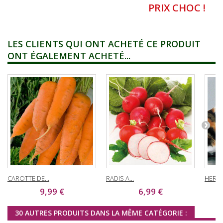
PRIX CHOC !
LES CLIENTS QUI ONT ACHETÉ CE PRODUIT
ONT ÉGALEMENT ACHETÉ...
CAROTTE DE...
RADIS A...
HERBE
9,99 €
6,99 €
30 AUTRES PRODUITS DANS LA MÊME CATÉGORIE :