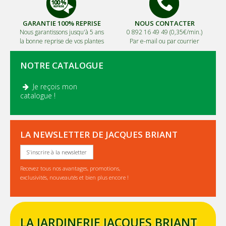
GARANTIE 100% REPRISE
NOUS CONTACTER
Nous garantissons jusqu'à 5 ans
0 892 16 49 49 (0,35€/min.)
la bonne reprise de vos plantes
Par e-mail ou par courrier
NOTRE CATALOGUE
Je reçois mon
.
catalogue !
LA NEWSLETTER DE JACQUES BRIANT
S'inscrire à la newsletter
Recevez tous nos avantages, promotions,
exclusivités, nouveautés et bien plus encore !
LA JARDINERIE JACQUES BRIANT