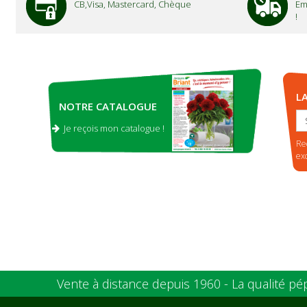
CB,Visa, Mastercard, Chèque
Em
!
L
NOTRE CATALOGUE
Je reçois mon catalogue !
.
Re
ex
Vente à distance depuis 1960 - La qualité pé