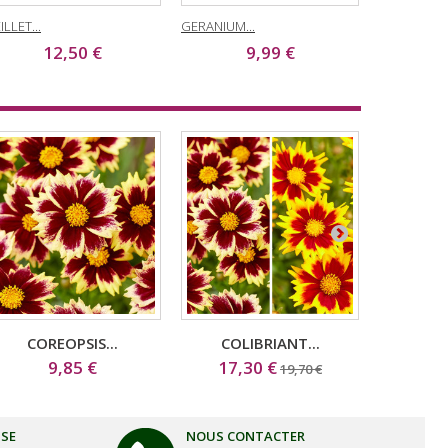
ILLET...
GERANIUM...
GERANIUM..
12,50 €
9,99 €
3
COREOPSIS...
COLIBRIANT...
OE
9,85 €
17,30 €
1
19,70 €
ISE
NOUS CONTACTER