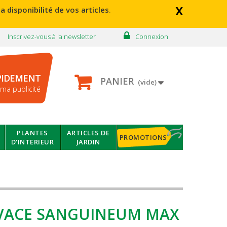
x
a disponibilité de vos articles
.
Inscrivez-vous à la newsletter
Connexion
PIDEMENT
PANIER
(vide)
ma publicité
PLANTES
ARTICLES DE
PROMOTIONS
D'INTERIEUR
JARDIN
VACE SANGUINEUM MAX