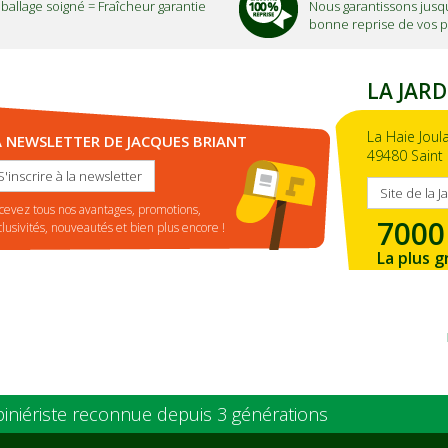
ballage soigné =
Fraîcheur garantie
Nous garantissons jusqu
bonne reprise de vos p
LA JARD
La Haie Joul
A NEWSLETTER DE JACQUES BRIANT
49480 Saint 
S'inscrire à la newsletter
Site de la J
cevez tous nos avantages, promotions,
7000
clusivités, nouveautés et bien plus encore !
La plus g
de la ré
piniériste reconnue depuis 3 générations