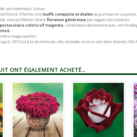
de son obtenteur Suisse.
ert foncé. Il forme une
touffe compacte et étalée
au port bas et couvrant,
elà, vous profiterez d’une
floraison généreuse
par vagues successives.
pectaculaire coloris vif magenta
, contrastant divinement avec son feuilla
oloré.
teintes rougeoyantes.
usqu’à -20°C) et à la sécheresse, elle s’installe en tous sols bien drainés. El
UIT ONT ÉGALEMENT ACHETÉ...