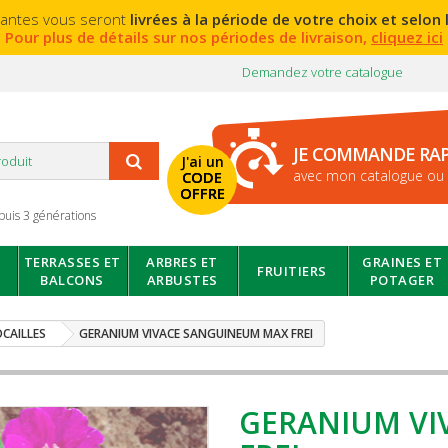
lantes vous seront
livrées à la période de votre choix et selon l
Pour plus de détails sur nos périodes de livraison,
cliquez ici
Demandez votre catalogue
JE COMMANDE RA
J'ai un
avec mon catalogue ou 
CODE
OFFRE
puis 3 générations
TERRASSES ET
ARBRES ET
GRAINES ET
FRUITIERS
BALCONS
ARBUSTES
POTAGER
CAILLES
GERANIUM VIVACE SANGUINEUM MAX FREI
GERANIUM VI