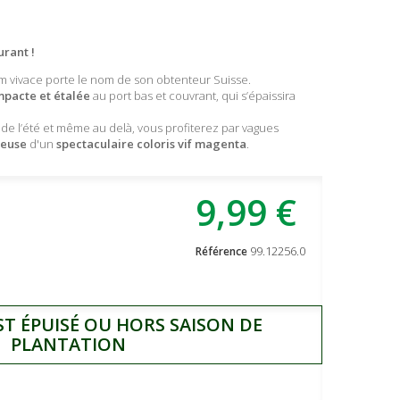
urant !
 vivace porte le nom de son obtenteur Suisse.
mpacte et étalée
au port bas et couvrant, qui s’épaissira
n de l’été et même au delà, vous profiterez par vagues
reuse
d'un
spectaculaire coloris vif magenta
.
9,99 €
99.12256.0
Référence
ST ÉPUISÉ OU HORS SAISON DE
PLANTATION