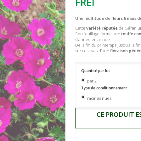
FREI
Une multitude de fleurs 6 mois d
Cette
variété réputée
de Géranium
Son feuillage forme une
touffe co
d’année en année.
De la fin du printemps jusqu’à la fi
successives d’une
floraison géné
Quantité par lot
par 2
Type de conditionnement
racines nues
CE PRODUIT E