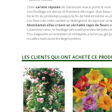
Cette
variété réputée
de Géranium vivace porte le nom 
Son feuillage est dense et finement découpé, d’un beau v
De la fin du printemps jusqu’à la fin de l’été et même au d
Les fleurs de cette variété se distinguent du type par un
s
Abondantes elles créent un véritable tapis de fleurs c
L’automne venu, le feuillage décoratif prendra de jolies 
Peu exigeante en entretien et résistante à la fois au gel (j
rocailles mais aussi les larges potées.
LES CLIENTS QUI ONT ACHETÉ CE PROD