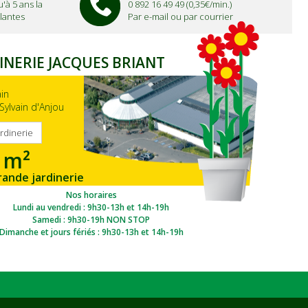
'à 5 ans la
0 892 16 49 49 (0,35€/min.)
lantes
Par e-mail ou par courrier
INERIE JACQUES BRIANT
ain
Sylvain d'Anjou
ardinerie
 m²
rande jardinerie
gion Ouest
Nos horaires
Lundi au vendredi : 9h30-13h et 14h-19h
Samedi : 9h30-19h NON STOP
Dimanche et jours fériés : 9h30-13h et 14h-19h