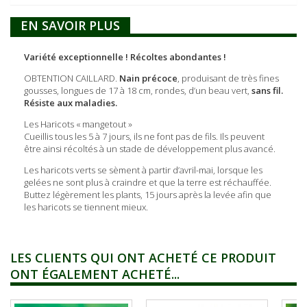
EN SAVOIR PLUS
Variété exceptionnelle ! Récoltes abondantes !
OBTENTION CAILLARD.
Nain précoce
, produisant de très fines
gousses, longues de 17 à 18 cm, rondes, d’un beau vert,
sans fil.
Résiste aux maladies.
Les Haricots « mangetout »
Cueillis tous les 5 à 7 jours, ils ne font pas de fils. Ils peuvent
être ainsi récoltés à un stade de développement plus avancé.
Les haricots verts se sèment à partir d’avril-mai, lorsque les
gelées ne sont plus à craindre et que la terre est réchauffée.
Buttez légèrement les plants, 15 jours après la levée afin que
les haricots se tiennent mieux.
LES CLIENTS QUI ONT ACHETÉ CE PRODUIT
ONT ÉGALEMENT ACHETÉ...