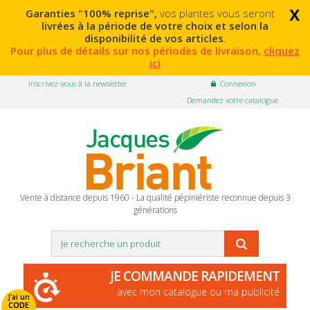
x
Garanties "100% reprise",
vos plantes vous seront
livrées à la période de votre choix et selon la
disponibilité de vos articles
.
Pour plus de détails sur nos périodes de livraison,
cliquez
ici
Inscrivez-vous à la newsletter
Connexion
Demandez votre catalogue
Vente à distance depuis 1960 - La qualité pépiniériste reconnue depuis 3
générations
JE COMMANDE RAPIDEMENT
avec mon catalogue ou ma publicité
J'ai un
CODE