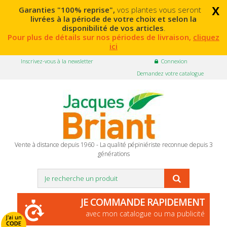
x
Garanties "100% reprise",
vos plantes vous seront
livrées à la période de votre choix et selon la
disponibilité de vos articles
.
Pour plus de détails sur nos périodes de livraison,
cliquez
ici
Inscrivez-vous à la newsletter
Connexion
Demandez votre catalogue
Vente à distance depuis 1960 - La qualité pépiniériste reconnue depuis 3
générations
JE COMMANDE RAPIDEMENT
avec mon catalogue ou ma publicité
J'ai un
CODE