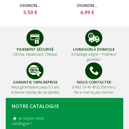
OIGNON...
OIGNON...
3,50 €
4,99 €
PAIEMENT SÉCURISÉ
LIVRAISON À DOMICILE
CB,Visa, Mastercard, Chèque
Emballage soigné =
Fraîcheur
garantie !
GARANTIE 100% REPRISE
NOUS CONTACTER
Nous garantissons jusqu'à 5 ans
0 892 16 49 49 (0,35€/min.)
la bonne reprise de vos plantes
Par e-mail ou par courrier
NOTRE CATALOGUE
Je reçois mon
.
catalogue !