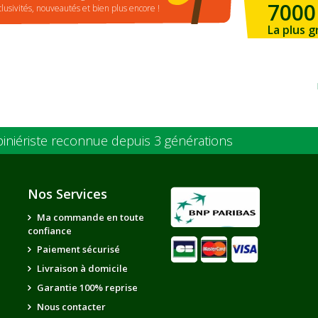
7000
clusivités, nouveautés et bien plus encore !
La plus g
de la ré
piniériste reconnue depuis 3 générations
Nos Services
Ma commande en toute
confiance
Paiement sécurisé
Livraison à domicile
Garantie 100% reprise
Nous contacter