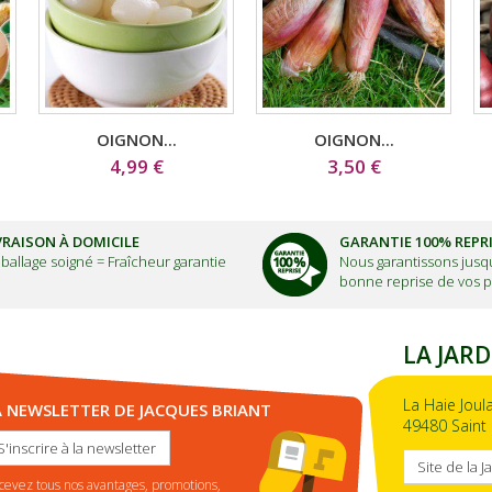
OIGNON...
OIGNON...
4,99 €
3,50 €
VRAISON À DOMICILE
GARANTIE 100% REPR
ballage soigné =
Fraîcheur garantie
Nous garantissons jusqu
bonne reprise de vos p
LA JARD
La Haie Joul
A NEWSLETTER DE JACQUES BRIANT
49480 Saint 
S'inscrire à la newsletter
Site de la J
cevez tous nos avantages, promotions,