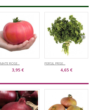
MATE ROSE...
PERSIL FRISE...
MYRTE...
3,95 €
4,65 €
1