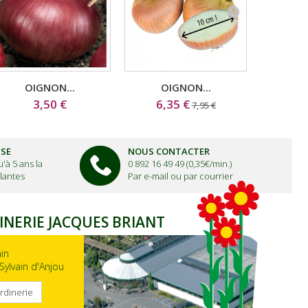
OIGNON...
OIGNON...
EC
3,50 €
6,35 €
7,95 €
ISE
NOUS CONTACTER
'à 5 ans la
0 892 16 49 49 (0,35€/min.)
lantes
Par e-mail ou par courrier
INERIE JACQUES BRIANT
ain
Sylvain d'Anjou
ardinerie