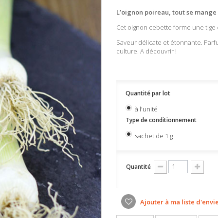
L’oignon poireau, tout se mange 
Cet oignon cebette forme une tige 
Saveur délicate et étonnante. Parfu
culture. A découvrir !
Quantité par lot
à l'unité
Type de conditionnement
sachet de 1 g
Quantité
Ajouter à ma liste d'envi