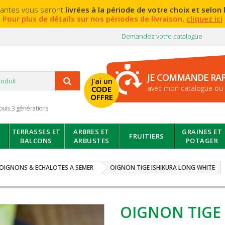
lantes vous seront
livrées à la période de votre choix et selon l
Pour plus de détails sur nos périodes de livraison,
cliquez ici
Demandez votre catalogue
JE COMMANDE RA
J'ai un
avec mon catalogue ou 
CODE
OFFRE
puis 3 générations
TERRASSES ET
ARBRES ET
GRAINES ET
FRUITIERS
BALCONS
ARBUSTES
POTAGER
OIGNONS & ECHALOTES A SEMER
OIGNON TIGE ISHIKURA LONG WHITE
OIGNON TIGE