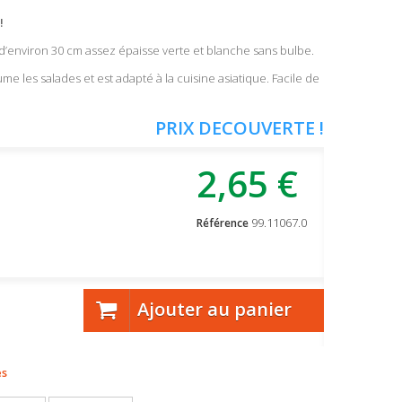
!
d’environ 30 cm assez épaisse verte et blanche sans bulbe.
me les salades et est adapté à la cuisine asiatique. Facile de
PRIX DECOUVERTE !
2,65 €
99.11067.0
Référence
Ajouter au panier
es