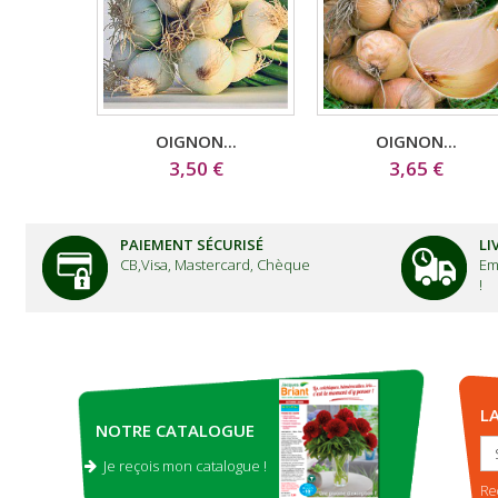
OIGNON...
OIGNON...
3,50 €
3,65 €
PAIEMENT SÉCURISÉ
LI
CB,Visa, Mastercard, Chèque
Em
!
L
NOTRE CATALOGUE
Je reçois mon catalogue !
.
Re