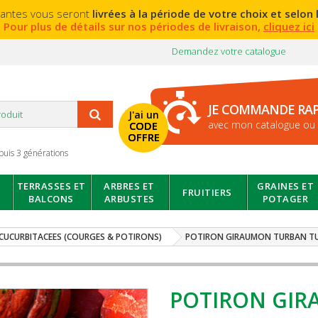
lantes vous seront
livrées à la période de votre choix et selon l
Pour plus de détails sur nos périodes de livraison,
cliquez ici
Demandez votre catalogue
JE COMMANDE RA
J'ai un
avec mon catalogue ou 
CODE
OFFRE
puis 3 générations
TERRASSES ET
ARBRES ET
GRAINES ET
FRUITIERS
BALCONS
ARBUSTES
POTAGER
CUCURBITACEES (COURGES & POTIRONS)
POTIRON GIRAUMON TURBAN T
POTIRON GIR