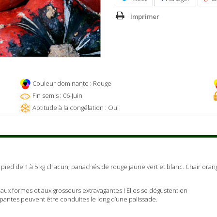
Imprimer
Couleur dominante : Rouge
Fin semis : 06-Juin
Aptitude à la congélation : Oui
 pied de 1 à 5 kg chacun, panachés de rouge jaune vert et blanc. Chair orang
, aux formes et aux grosseurs extravagantes ! Elles se dégustent en
ampantes peuvent être conduites le long d’une palissade.