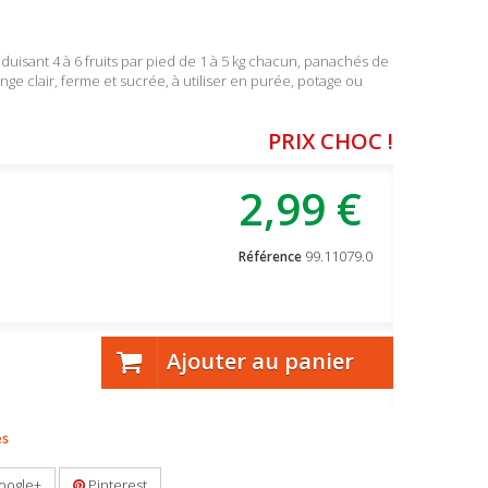
uisant 4 à 6 fruits par pied de 1 à 5 kg chacun, panachés de
nge clair, ferme et sucrée, à utiliser en purée, potage ou
PRIX CHOC !
2,99 €
99.11079.0
Référence
Ajouter au panier
es
oogle+
Pinterest