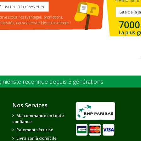
49480 Saint 
S'inscrire à la newsletter
Site de la J
cevez tous nos avantages, promotions,
7000
clusivités, nouveautés et bien plus encore !
La plus g
de la ré
piniériste reconnue depuis 3 générations
Nos Services
Ma commande en toute
confiance
Paiement sécurisé
Livraison à domicile