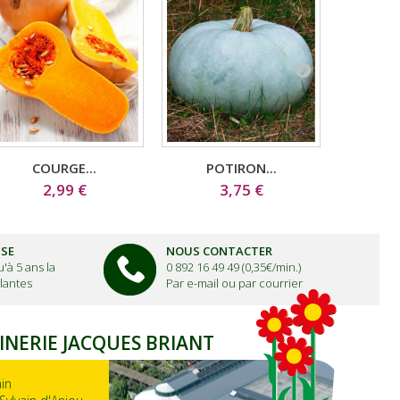
COURGE...
POTIRON...
PO
2,99 €
3,75 €
ISE
NOUS CONTACTER
'à 5 ans la
0 892 16 49 49 (0,35€/min.)
lantes
Par e-mail ou par courrier
INERIE JACQUES BRIANT
ain