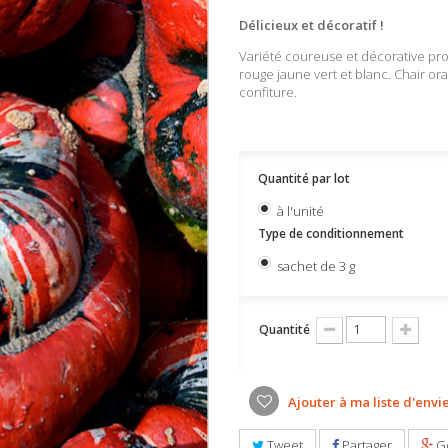
Délicieux et décoratif !
Variété coureuse et décorative prod
rouge jaune vert et blanc. Chair ora
confiture.
Quantité par lot
à l'unité
Type de conditionnement
sachet de 3 g
Quantité
Ajouter à ma liste d'envi
Tweet
Partager
G