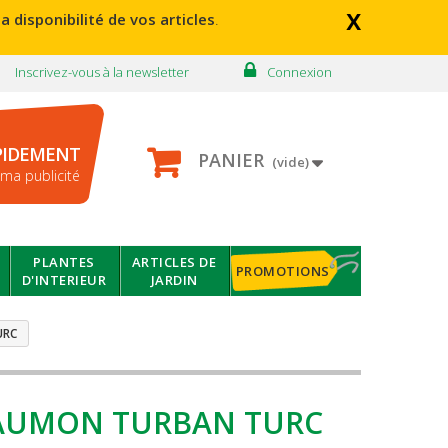
x
a disponibilité de vos articles
.
Inscrivez-vous à la newsletter
Connexion
PIDEMENT
PANIER
(vide)
ma publicité
PLANTES
ARTICLES DE
PROMOTIONS
D'INTERIEUR
JARDIN
URC
AUMON TURBAN TURC