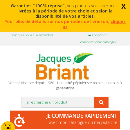
x
Garanties "100% reprise",
vos plantes vous seront
livrées à la période de votre choix et selon la
disponibilité de vos articles
.
Pour plus de détails sur nos périodes de livraison,
cliquez
ici
Inscrivez-vous à la newsletter
Connexion
Demandez votre catalogue
Vente à distance depuis 1960 - La qualité pépiniériste reconnue depuis 3
générations
JE COMMANDE RAPIDEMENT
avec mon catalogue ou ma publicité
J'ai un
CODE