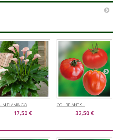
UM FLAMINGO
COLIBRIANT 9...
TOMATE SAI
17,50 €
32,50 €