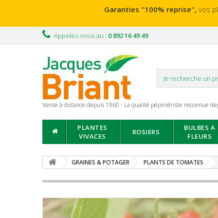
Garanties "100% reprise",
vos p
Appelez-nous au :
0 892 16 49 49
Vente à distance depuis 1960 - La qualité pépiniériste reconnue de
PLANTES
BULBES A
ROSIERS
VIVACES
FLEURS
GRAINES & POTAGER
PLANTS DE TOMATES