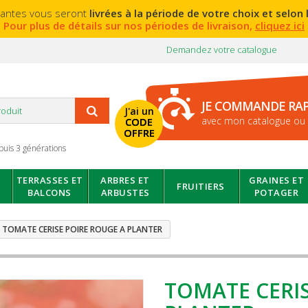
lantes vous seront
livrées à la période de votre choix et selon l
Pour plus de détails sur nos périodes de livraison,
cliquez ici
Demandez votre catalogue
JE COMMANDE RA
J'ai un
avec mon catalogue ou 
CODE
OFFRE
puis 3 générations
TERRASSES ET
ARBRES ET
GRAINES ET
FRUITIERS
BALCONS
ARBUSTES
POTAGER
TOMATE CERISE POIRE ROUGE A PLANTER
TOMATE CERIS