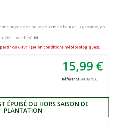
forme originale de poire de 3 cm de haut et 30 g environ, en
. Idéal pour l’apéritif.
à partir du 6 avril (selon conditions météorologiques).
15,99 €
99.8979.0
Référence
ST ÉPUISÉ OU HORS SAISON DE
PLANTATION