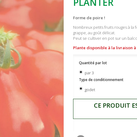
PLANTER
Forme de poire !
Nombreux petits fruits rouges à la 
grappe, au goût délicat.
Peut se cultiver en pot sur un balcon
Plante disponible à la livraison 
Quantité par lot
par 3
Type de conditionnement
godet
CE PRODUIT E