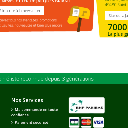
A NEWSLETTER DE JACQUES BRIANT
49480 Saint 
S'inscrire à la newsletter
Site de la J
cevez tous nos avantages, promotions,
7000
clusivités, nouveautés et bien plus encore !
La plus g
de la ré
piniériste reconnue depuis 3 générations
Nos Services
Ma commande en toute
confiance
Paiement sécurisé