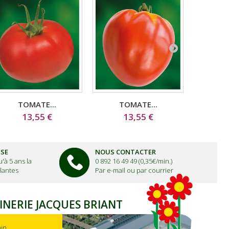
TOMATE...
TOMATE...
TO
13,55 €
13,55 €
11,
ISE
NOUS CONTACTER
'à 5 ans la
0 892 16 49 49 (0,35€/min.)
lantes
Par e-mail ou par courrier
INERIE JACQUES BRIANT
ain