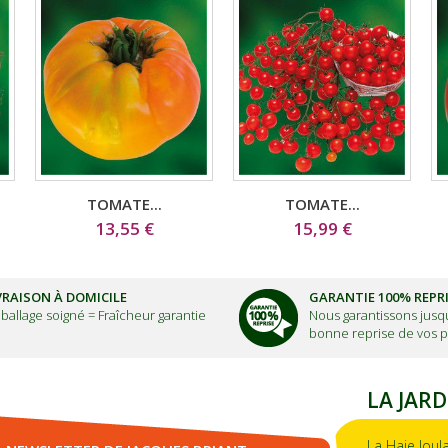
TOMATE...
TOMATE...
13,55 €
15,99 €
VRAISON À DOMICILE
GARANTIE 100% REPR
ballage soigné =
Fraîcheur garantie
Nous garantissons jusqu
bonne reprise de vos p
LA JARD
La Haie Joul