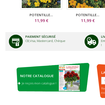
POTENTILLE...
POTENTILLE...
11,99 €
11,99 €
PAIEMENT SÉCURISÉ
LI
CB,Visa, Mastercard, Chèque
Em
!
L
NOTRE CATALOGUE
Je reçois mon catalogue !
.
Re
ex