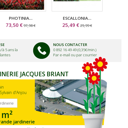
PHOTINIA...
ESCALLONIA...
RO
73,50 €
25,49 €
1
97,98 €
29,99 €
ISE
NOUS CONTACTER
'à 5 ans la
0 892 16 49 49 (0,35€/min.)
lantes
Par e-mail ou par courrier
INERIE JACQUES BRIANT
ain
Sylvain d'Anjou
ardinerie
 m²
rande jardinerie
gion Ouest