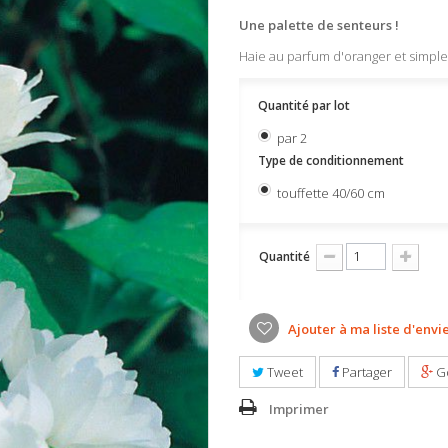
Une palette de senteurs !
Haie au parfum d'oranger et simple à
Quantité par lot
par 2
Type de conditionnement
touffette 40/60 cm
Quantité
Ajouter à ma liste d'envi
Tweet
Partager
G
Imprimer