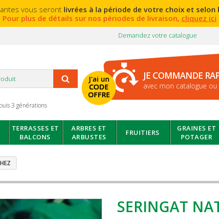
lantes vous seront
livrées à la période de votre choix et selon l
Pour plus de détails sur nos périodes de livraison,
cliquez ici
Demandez votre catalogue
JE COMMANDE RA
J'ai un
avec mon catalogue ou 
CODE
OFFRE
puis 3 générations
TERRASSES ET
ARBRES ET
GRAINES ET
FRUITIERS
BALCONS
ARBUSTES
POTAGER
CHEZ
SERINGAT NA