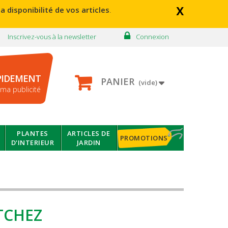
x
a disponibilité de vos articles
.
Inscrivez-vous à la newsletter
Connexion
PIDEMENT
PANIER
(vide)
ma publicité
PLANTES
ARTICLES DE
PROMOTIONS
D'INTERIEUR
JARDIN
TCHEZ