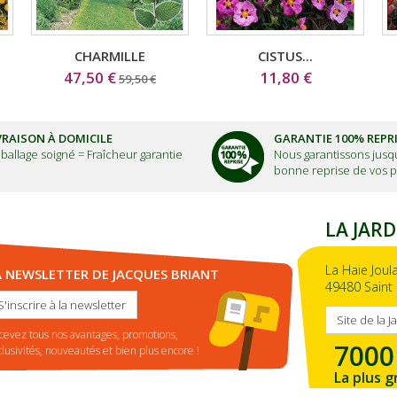
CHARMILLE
CISTUS...
47,50 €
11,80 €
59,50 €
VRAISON À DOMICILE
GARANTIE 100% REPR
ballage soigné =
Fraîcheur garantie
Nous garantissons jusqu
bonne reprise de vos p
LA JARD
La Haie Joul
A NEWSLETTER DE JACQUES BRIANT
49480 Saint 
S'inscrire à la newsletter
Site de la J
cevez tous nos avantages, promotions,
7000
clusivités, nouveautés et bien plus encore !
La plus g
de la ré