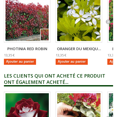
PHOTINIA RED ROBIN
ORANGER DU MEXIQU...
ES
13,35 €
13,35 €
13,35 
Ajouter au panier
Ajouter au panier
Ajou
LES CLIENTS QUI ONT ACHETÉ CE PRODUIT
ONT ÉGALEMENT ACHETÉ...