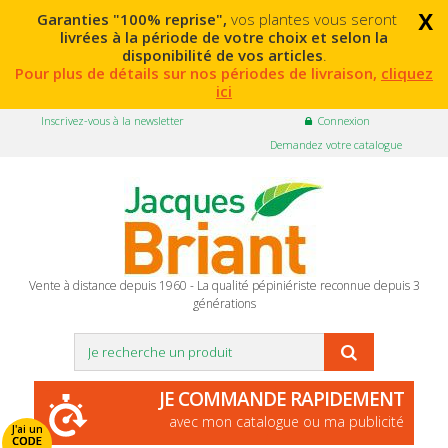
x
Garanties "100% reprise",
vos plantes vous seront
livrées à la période de votre choix et selon la
disponibilité de vos articles
.
Pour plus de détails sur nos périodes de livraison,
cliquez
ici
Inscrivez-vous à la newsletter
Connexion
Demandez votre catalogue
Vente à distance depuis 1960 - La qualité pépiniériste reconnue depuis 3
générations
JE COMMANDE RAPIDEMENT
avec mon catalogue ou ma publicité
J'ai un
CODE