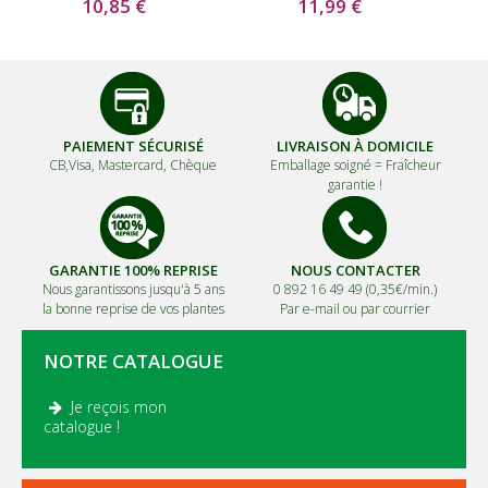
10,85 €
11,99 €
PAIEMENT SÉCURISÉ
LIVRAISON À DOMICILE
CB,Visa, Mastercard, Chèque
Emballage soigné =
Fraîcheur
garantie !
GARANTIE 100% REPRISE
NOUS CONTACTER
Nous garantissons jusqu'à 5 ans
0 892 16 49 49 (0,35€/min.)
la bonne reprise de vos plantes
Par e-mail ou par courrier
NOTRE CATALOGUE
Je reçois mon
.
catalogue !