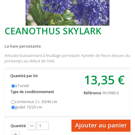
CEANOTHUS SKYLARK
La haie persistante
Arbuste buissonnant à feuillage persistant. Kyrielle de fleurs bleues du
printemps au début de l'été.
13,35 €
Quantité par lot
à l'unité
Type de conditionnement
99.0980.0
Référence
conteneur 2 L 30/40 cm
godet 15/20 cm
Ajouter au panier
Quantité