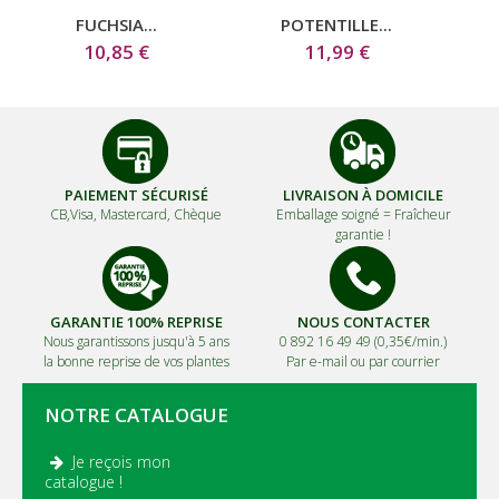
FUCHSIA...
POTENTILLE...
10,85 €
11,99 €
PAIEMENT SÉCURISÉ
LIVRAISON À DOMICILE
CB,Visa, Mastercard, Chèque
Emballage soigné =
Fraîcheur
garantie !
GARANTIE 100% REPRISE
NOUS CONTACTER
Nous garantissons jusqu'à 5 ans
0 892 16 49 49 (0,35€/min.)
la bonne reprise de vos plantes
Par e-mail ou par courrier
NOTRE CATALOGUE
Je reçois mon
.
catalogue !