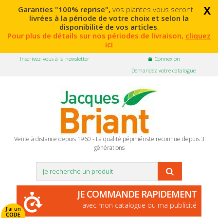
x
Garanties "100% reprise",
vos plantes vous seront
livrées à la période de votre choix et selon la
disponibilité de vos articles
.
Pour plus de détails sur nos périodes de livraison,
cliquez
ici
Inscrivez-vous à la newsletter
Connexion
Demandez votre catalogue
Vente à distance depuis 1960 - La qualité pépiniériste reconnue depuis 3
générations
JE COMMANDE RAPIDEMENT
avec mon catalogue ou ma publicité
J'ai un
CODE