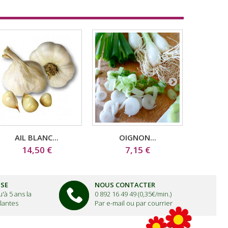
AIL BLANC...
OIGNON...
ECH
14,50 €
7,15 €
ISE
NOUS CONTACTER
'à 5 ans la
0 892 16 49 49 (0,35€/min.)
lantes
Par e-mail ou par courrier