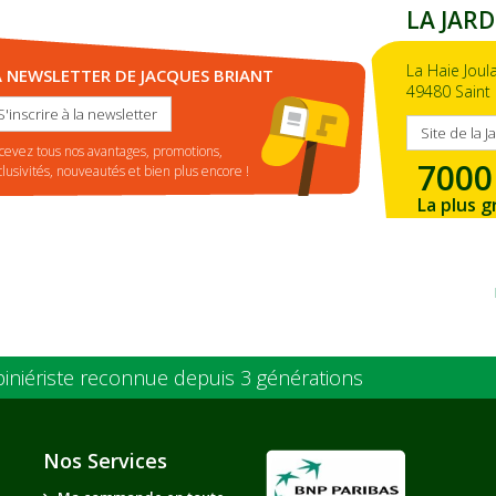
LA JARD
La Haie Joul
A NEWSLETTER DE JACQUES BRIANT
49480 Saint 
S'inscrire à la newsletter
Site de la J
cevez tous nos avantages, promotions,
7000
clusivités, nouveautés et bien plus encore !
La plus g
de la ré
piniériste reconnue depuis 3 générations
Nos Services