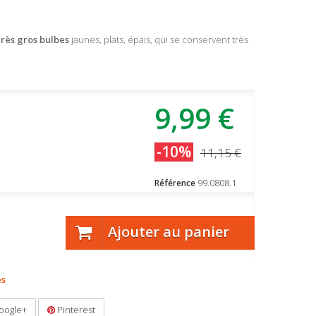
rès gros bulbes
jaunes, plats, épais, qui se conservent très
9,99 €
-10%
11,15 €
99.0808.1
Référence
Ajouter au panier
es
oogle+
Pinterest