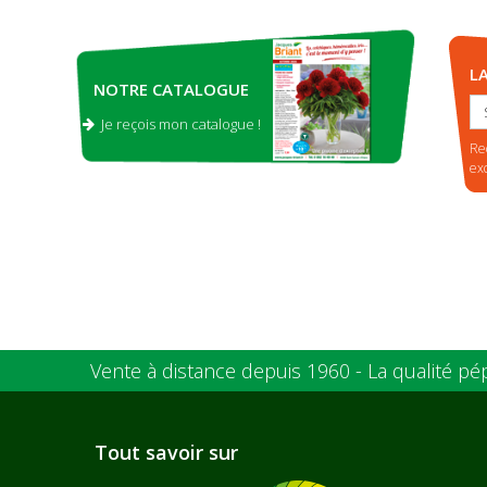
L
NOTRE CATALOGUE
Je reçois mon catalogue !
.
Re
ex
Vente à distance depuis 1960 - La qualité pé
Tout savoir sur