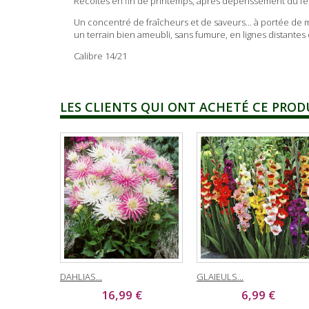
Récoltes en fin de printemps, après dépérissement du feu
Un concentré de fraîcheurs et de saveurs... à portée de ma
un terrain bien ameubli, sans fumure, en lignes distantes 
Calibre 14/21
LES CLIENTS QUI ONT ACHETÉ CE PROD
DAHLIAS...
GLAIEULS...
16,99 €
6,99 €