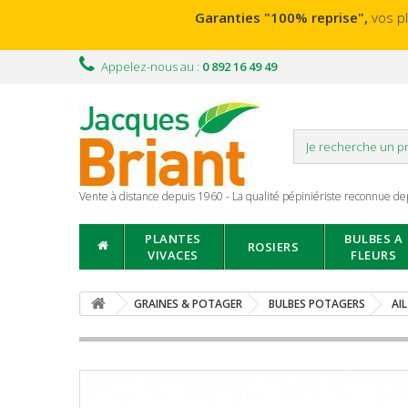
Garanties "100% reprise",
vos p
Appelez-nous au :
0 892 16 49 49
Vente à distance depuis 1960 - La qualité pépiniériste reconnue de
PLANTES
BULBES A
ROSIERS
VIVACES
FLEURS
GRAINES & POTAGER
BULBES POTAGERS
AI