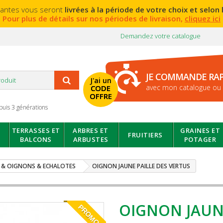
lantes vous seront
livrées à la période de votre choix et selon l
Pour plus de détails sur nos périodes de livraison,
cliquez ici
Demandez votre catalogue
JE COMMANDE RA
J'ai un
avec mon catalogue ou 
CODE
OFFRE
puis 3 générations
TERRASSES ET
ARBRES ET
GRAINES ET
FRUITIERS
BALCONS
ARBUSTES
POTAGER
L & OIGNONS & ECHALOTES
OIGNON JAUNE PAILLE DES VERTUS
OIGNON JAUNE
PROMO!