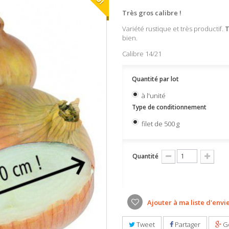
Très gros calibre !
Variété rustique et très productif.
T
bien.
Calibre 14/21
Quantité par lot
à l'unité
Type de conditionnement
filet de 500 g
Quantité
Ajouter à ma liste d'envi
Tweet
Partager
G