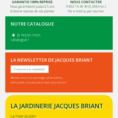
GARANTIE 100% REPRISE
NOUS CONTACTER
Nous garantissons jusqu'à 5 ans
0 892 16 49 49 (0,35€/min.)
la bonne reprise de vos plantes
Par e-mail ou par courrier
NOTRE CATALOGUE
Je reçois mon
.
catalogue !
LA NEWSLETTER DE JACQUES BRIANT
S'inscrire à la newsletter
Recevez tous nos avantages, promotions,
exclusivités, nouveautés et bien plus encore !
LA JARDINERIE JACQUES BRIANT
La Haie Joulain