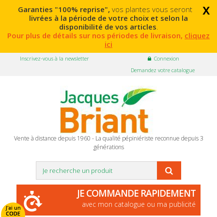
x
Garanties "100% reprise",
vos plantes vous seront
livrées à la période de votre choix et selon la
disponibilité de vos articles
.
Pour plus de détails sur nos périodes de livraison,
cliquez
ici
Inscrivez-vous à la newsletter
Connexion
Demandez votre catalogue
Vente à distance depuis 1960 - La qualité pépiniériste reconnue depuis 3
générations
JE COMMANDE RAPIDEMENT
avec mon catalogue ou ma publicité
J'ai un
CODE