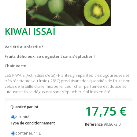
KIWAI ISSAÏ
Variété autofertile !
Fruits délicieux, se dégustent sans s’éplucher !
Chair verte.
LES KIWAÏS (Actinidias d’été) - Plantes grimpantes, très vigoureuses et
très résistantes au froid (-25°C) produisant des quantités de fruits non
velus de la taille d’une mirabelle. Leur chair parfumée est douce et
juteuse et ils se dégustent sans s’éplucher. Sol frais en été.
17,75 €
Quantité par lot
à l'unité
Type de conditionnement
99.8672.0
Référence
conteneur 1 L