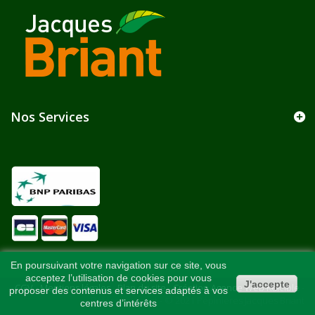
Nos Services
En poursuivant votre navigation sur ce site, vous
acceptez l’utilisation de cookies pour vous
J'accepte
CGV
-
Mentions légales
-
Plan du site
-
Création Agence Web Kelcible
-
proposer des contenus et services adaptés à vos
Référencement - © 2021 Pépinières Jacques Briant
centres d’intérêts