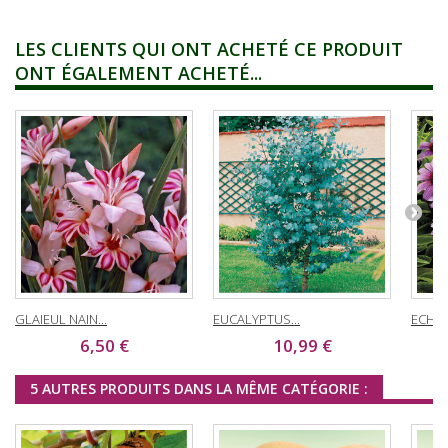
LES CLIENTS QUI ONT ACHETÉ CE PRODUIT
ONT ÉGALEMENT ACHETÉ...
GLAIEUL NAIN...
EUCALYPTUS...
ECHIN
6,50 €
10,99 €
5 AUTRES PRODUITS DANS LA MÊME CATÉGORIE :