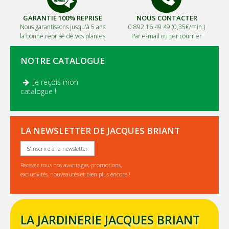
GARANTIE 100% REPRISE
NOUS CONTACTER
Nous garantissons jusqu'à 5 ans
0 892 16 49 49 (0,35€/min.)
la bonne reprise de vos plantes
Par e-mail ou par courrier
NOTRE CATALOGUE
Je reçois mon
.
catalogue !
LA NEWSLETTER DE JACQUES BRIANT
S'inscrire à la newsletter
Recevez tous nos avantages, promotions,
exclusivités, nouveautés et bien plus encore !
LA JARDINERIE JACQUES BRIANT