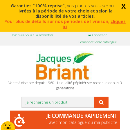
x
Garanties "100% reprise",
vos plantes vous seront
livrées à la période de votre choix et selon la
disponibilité de vos articles
.
Pour plus de détails sur nos périodes de livraison,
cliquez
ici
Inscrivez-vous à la newsletter
Connexion
Demandez votre catalogue
Vente à distance depuis 1960 - La qualité pépiniériste reconnue depuis 3
générations
JE COMMANDE RAPIDEMENT
avec mon catalogue ou ma publicité
J'ai un
CODE