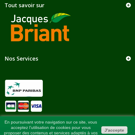
Tout savoir sur
Nos Services
En poursuivant votre navigation sur ce site, vous
acceptez l’utilisation de cookies pour vous
J'accepte
CGV
-
Mentions légales
-
Plan du site
-
Création Agence Web Kelcible
-
proposer des contenus et services adaptés à vos